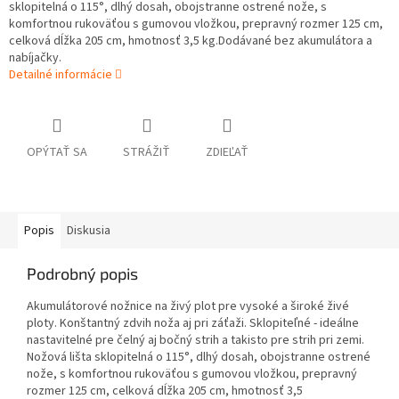
sklopitelná o 115°, dlhý dosah, obojstranne ostrené nože, s
komfortnou rukoväťou s gumovou vložkou, prepravný rozmer 125 cm,
celková dĺžka 205 cm, hmotnosť 3,5 kg.Dodávané bez akumulátora a
nabíjačky.
Detailné informácie
OPÝTAŤ SA
STRÁŽIŤ
ZDIEĽAŤ
Popis
Diskusia
Podrobný popis
Akumulátorové nožnice na živý plot pre vysoké a široké živé
ploty. Konštantný zdvih noža aj pri záťaži. Sklopiteľné - ideálne
nastavitelné pre čelný aj bočný strih a takisto pre strih pri zemi.
Nožová lišta sklopitelná o 115°, dlhý dosah, obojstranne ostrené
nože, s komfortnou rukoväťou s gumovou vložkou, prepravný
rozmer 125 cm, celková dĺžka 205 cm, hmotnosť 3,5