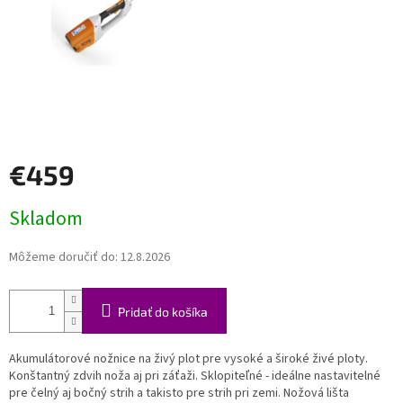
€459
Jednotková
Skladom
cena:
Môžeme doručiť do:
12.8.2026
Pridať do košíka
Akumulátorové nožnice na živý plot pre vysoké a široké živé ploty.
Konštantný zdvih noža aj pri záťaži. Sklopiteľné - ideálne nastavitelné
pre čelný aj bočný strih a takisto pre strih pri zemi. Nožová lišta