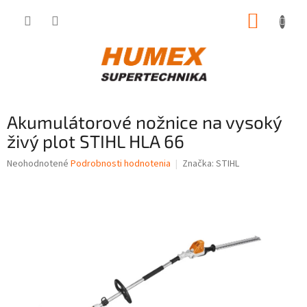
Prejsť
NÁKUP
na
obsah
KOŠÍK
Akumulátorové nožnice na vysoký
živý plot STIHL HLA 66
Priemerné
Neohodnotené
Podrobnosti hodnotenia
Značka:
STIHL
hodnotenie
produktu
je
0,0
z
5
hviezdičiek.