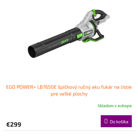
EGO POWER+ LB7650E špičkový ručný aku fukár na lístie
pre veľké plochy
Skladom v eshope
Do košíka
€299