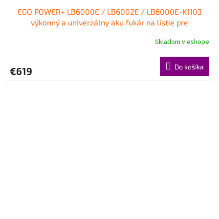
EGO POWER+ LB6000E / LB6002E / LB6000E-K1103
výkonný a univerzálny aku fukár na lístie pre
náročnejších používateľov-SADA s 5Ah batériou a
Skladom v eshope
nabíjačkou
Do košíka
€619