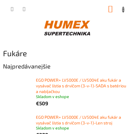
Prejsť
NÁKUP
na
obsah
KOŠÍK
Fukáre
Najpredávanejšie
EGO POWER+ LV5000E / LV5004E aku fukár a
vysávač lístia s drvičom (3-v-1)-SADA s batériou
a nabíjačkou
Skladom v eshope
€509
EGO POWER+ LV5000E / LV5004E aku fukár a
vysávač lístia s drvičom (3-v-1)-Len stroj
Skladom v eshope