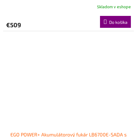
Skladom v eshope
Do košíka
€509
EGO POWER+ Akumulátorový fukár LB6700E-SADA s