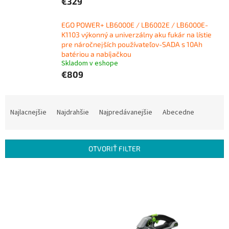
€329
EGO POWER+ LB6000E / LB6002E / LB6000E-
K1103 výkonný a univerzálny aku fukár na lístie
pre náročnejších používateľov-SADA s 10Ah
batériou a nabíjačkou
Skladom v eshope
€809
R
a
Najlacnejšie
Najdrahšie
Najpredávanejšie
Abecedne
d
e
n
OTVORIŤ FILTER
i
e
V
p
ý
r
p
o
i
d
s
u