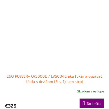
EGO POWER+ LV5000E / LV5004E aku fukár a vysávač
lístia s drvičom (3-v-1)-Len stroj
Skladom v eshope
Do košíka
€329