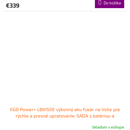
Do košíka
€339
EGO Power+ LB6150E výkonný aku fukár na lístie pre
rýchle a presné upratovanie-SADA s batériou a
nabíjačkou
Skladom v eshope