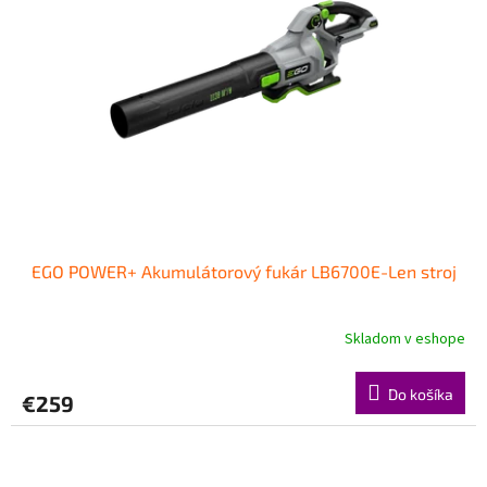
EGO POWER+ Akumulátorový fukár LB6700E-Len stroj
Skladom v eshope
Do košíka
€259