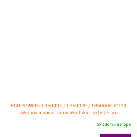
EGO POWER+ LB6000E / LB6002E / LB6000E-K1103
výkonný a univerzálny aku fukár na lístie pre
náročnejších používateľov-Len stroj
Skladom v eshope