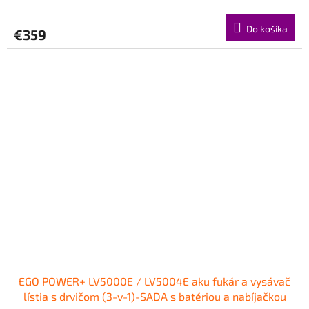
Do košíka
€359
EGO POWER+ LV5000E / LV5004E aku fukár a vysávač
lístia s drvičom (3-v-1)-SADA s batériou a nabíjačkou