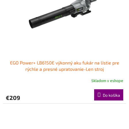
p
k
r
t
o
o
d
v
u
k
t
o
v
EGO Power+ LB6150E výkonný aku fukár na lístie pre
rýchle a presné upratovanie-Len stroj
Skladom v eshope
Do košíka
€209