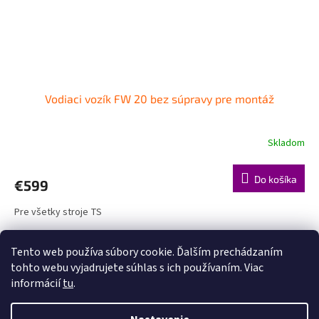
Vodiaci vozík FW 20 bez súpravy pre montáž
Skladom
Do košíka
€599
Pre všetky stroje TS
6
položiek celkom
O
Tento web používa súbory cookie. Ďalším prechádzaním
v
tohto webu vyjadrujete súhlas s ich používaním. Viac
l
Z
informácií
tu
.
á
á
d
Vytvoril Shoptet
p