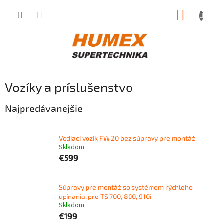
Prejsť
NÁKUP
na
obsah
KOŠÍK
Vozíky a príslušenstvo
Najpredávanejšie
Vodiaci vozík FW 20 bez súpravy pre montáž
Skladom
€599
Súpravy pre montáž so systémom rýchleho
upínania, pre TS 700, 800, 910i
Skladom
€199