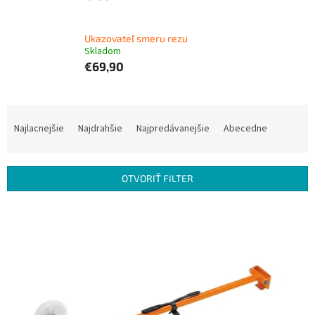
Ukazovateľ smeru rezu
Skladom
€69,90
R
a
Najlacnejšie
Najdrahšie
Najpredávanejšie
Abecedne
d
e
n
OTVORIŤ FILTER
i
e
V
p
ý
r
p
o
i
d
s
u
p
k
r
t