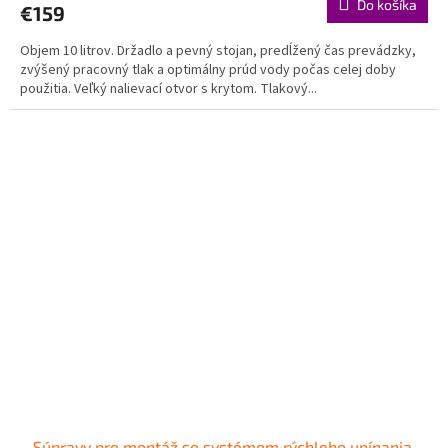
Do košíka
€159
Objem 10 litrov. Držadlo a pevný stojan, predĺžený čas prevádzky,
zvýšený pracovný tlak a optimálny prúd vody počas celej doby
použitia. Veľký nalievací otvor s krytom. Tlakový...
Súpravy pre montáž so systémom rýchleho upínania,