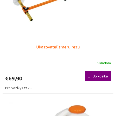
o
o
d
v
u
k
t
o
v
Ukazovateľ smeru rezu
Skladom
Do košíka
€69,90
Pre vozíky FW 20.