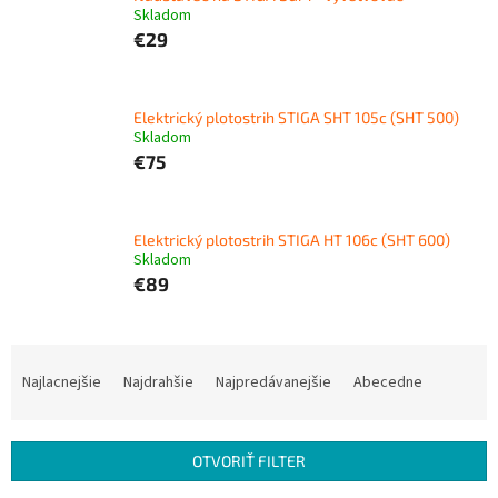
Skladom
€29
Elektrický plotostrih STIGA SHT 105c (SHT 500)
Skladom
€75
Elektrický plotostrih STIGA HT 106c (SHT 600)
Skladom
€89
R
a
Najlacnejšie
Najdrahšie
Najpredávanejšie
Abecedne
d
e
n
OTVORIŤ FILTER
i