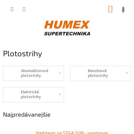
Prejsť
NÁKUP
na
obsah
KOŠÍK
Plotostrihy
Akumulátorové
Benzínové
plotostrihy
plotostrihy
Elektrické
plotostrihy
Najpredávanejšie
Nadstavec na STIGA SGM - vyvetvovac