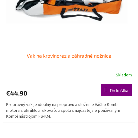
o
o
d
v
u
k
t
o
v
Vak na krovinorez a záhradné nožnice
Skladom
Do košíka
€44,90
Prepravný vak je ideálny na prepravu a uloženie Vášho Kombi
motora s okrúhlou rukoväťou spolu s najčastejšie používaným
Kombi nástrojom FS-KM.