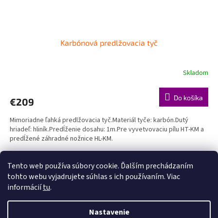
Karbónová predlžovacia tyč
Skladom
Do košíka
€209
Mimoriadne ľahká predlžovacia tyč.Materiál tyče: karbón.Dutý
hriadeľ: hliník.Predĺženie dosahu: 1m.Pre vyvetvovaciu pílu HT-KM a
predĺžené záhradné nožnice HL-KM.
5
položiek celkom
O
Tento web používa súbory cookie. Ďalším prechádzaním
v
tohto webu vyjadrujete súhlas s ich používaním. Viac
l
Z
informácií
tu
.
á
á
d
Vytvoril Shoptet
p
a
Nastavenie
ä