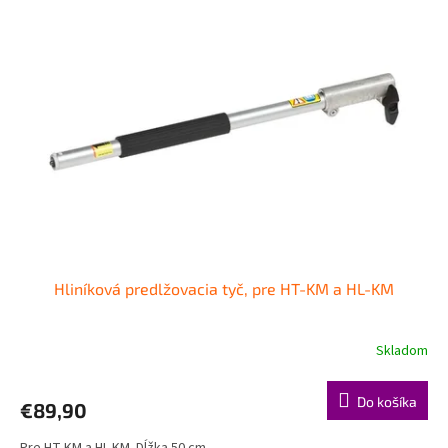
Hliníková predlžovacia tyč, pre HT-KM a HL-KM
Skladom
Do košíka
€89,90
Pre HT-KM a HL-KM. Dĺžka 50 cm