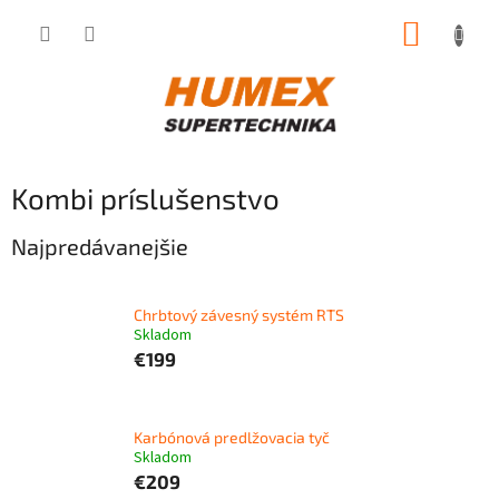
Prejsť
NÁKUP
na
obsah
KOŠÍK
Kombi príslušenstvo
Najpredávanejšie
Chrbtový závesný systém RTS
Skladom
€199
Karbónová predlžovacia tyč
Skladom
€209