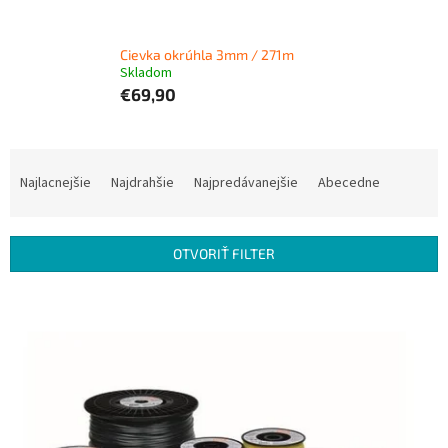
Cievka okrúhla 3mm / 271m
Skladom
€69,90
R
a
Najlacnejšie
Najdrahšie
Najpredávanejšie
Abecedne
d
e
n
OTVORIŤ FILTER
i
e
V
p
ý
r
p
o
i
d
s
u
p
k
r
t