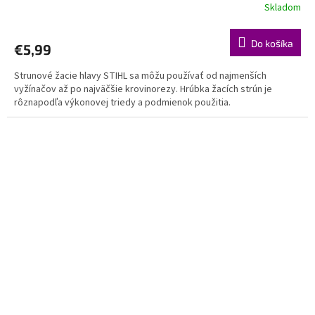
Skladom
Do košíka
€5,99
Strunové žacie hlavy STIHL sa môžu používať od najmenších
vyžínačov až po najväčšie krovinorezy. Hrúbka žacích strún je
rôznapodľa výkonovej triedy a podmienok použitia.