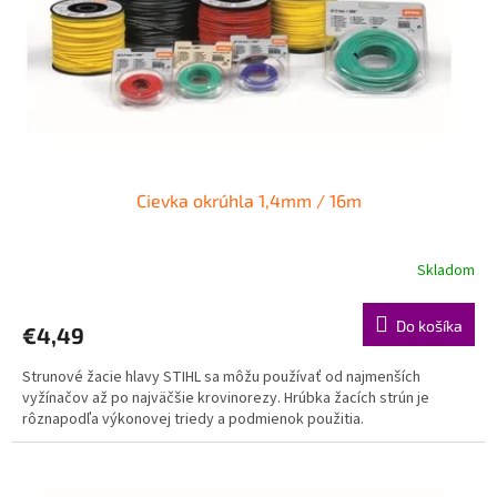
o
o
d
v
u
k
t
o
v
Cievka okrúhla 1,4mm / 16m
Skladom
Do košíka
€4,49
Strunové žacie hlavy STIHL sa môžu používať od najmenších
vyžínačov až po najväčšie krovinorezy. Hrúbka žacích strún je
rôznapodľa výkonovej triedy a podmienok použitia.