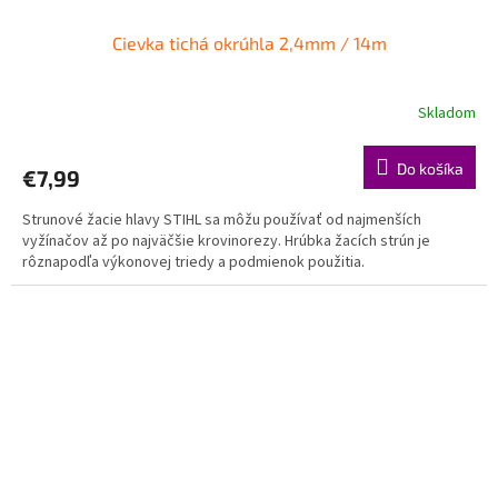
Cievka tichá okrúhla 2,4mm / 14m
Skladom
Do košíka
€7,99
Strunové žacie hlavy STIHL sa môžu používať od najmenších
vyžínačov až po najväčšie krovinorezy. Hrúbka žacích strún je
rôznapodľa výkonovej triedy a podmienok použitia.