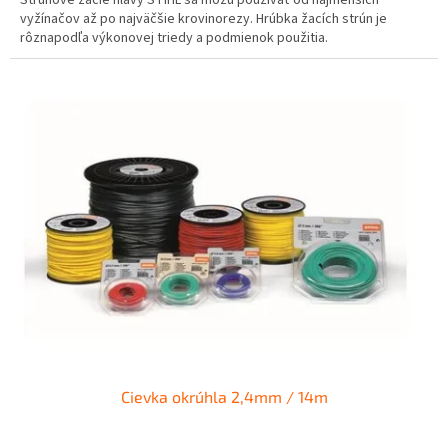
vyžínačov až po najväčšie krovinorezy. Hrúbka žacích strún je
rôznapodľa výkonovej triedy a podmienok použitia.
Cievka okrúhla 2,4mm / 14m