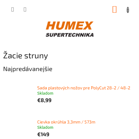
Prejsť
NÁKUP
na
obsah
KOŠÍK
Žacie struny
Najpredávanejšie
Sada plastových nožov pre PolyCut 28-2 / 48-2
Skladom
€8,99
Cievka okrúhla 3,3mm / 573m
Skladom
€149