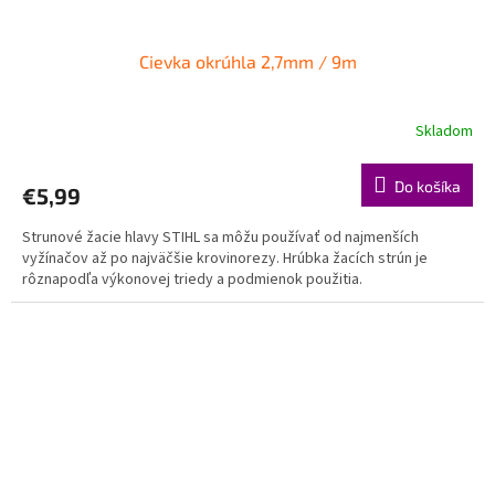
Cievka okrúhla 2,7mm / 9m
Skladom
Do košíka
€5,99
Strunové žacie hlavy STIHL sa môžu používať od najmenších
vyžínačov až po najväčšie krovinorezy. Hrúbka žacích strún je
rôznapodľa výkonovej triedy a podmienok použitia.