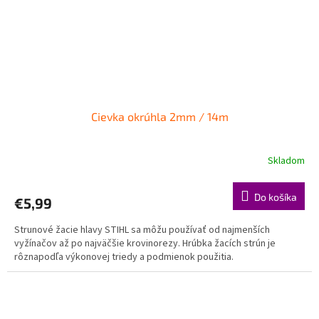
Cievka okrúhla 2mm / 14m
Skladom
Do košíka
€5,99
Strunové žacie hlavy STIHL sa môžu používať od najmenších
vyžínačov až po najväčšie krovinorezy. Hrúbka žacích strún je
rôznapodľa výkonovej triedy a podmienok použitia.