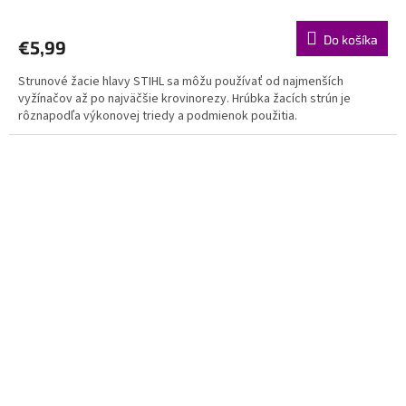
Do košíka
€5,99
Strunové žacie hlavy STIHL sa môžu používať od najmenších
vyžínačov až po najväčšie krovinorezy. Hrúbka žacích strún je
rôznapodľa výkonovej triedy a podmienok použitia.