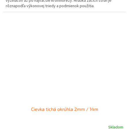
vyžínačov až po najväčšie krovinorezy. Hrúbka žacích strún je
rôznapodľa výkonovej triedy a podmienok použitia.
Cievka tichá okrúhla 2mm / 14m
Skladom