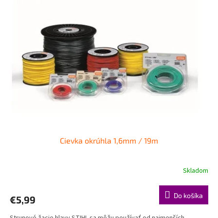
Cievka okrúhla 1,6mm / 19m
Skladom
Do košíka
€5,99
Strunové žacie hlavy STIHL sa môžu používať od najmenších