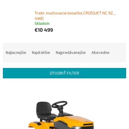
Trakt. mulčovacia kosačka CROSSJET NC 92 _
4WD
Skladom
€10 499
R
a
Najlacnejšie
Najdrahšie
Najpredávanejšie
Abecedne
d
e
n
OTVORIŤ FILTER
i
e
V
p
ý
r
p
o
i
d
s
u
p
k
r
t