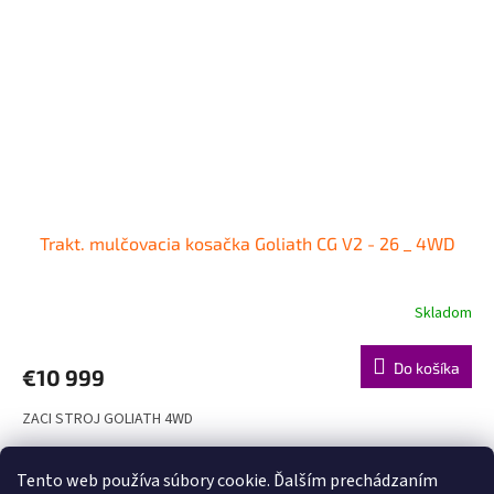
Trakt. mulčovacia kosačka Goliath CG V2 - 26 _ 4WD
Skladom
Do košíka
€10 999
ZACI STROJ GOLIATH 4WD
8
položiek celkom
Tento web používa súbory cookie. Ďalším prechádzaním
O