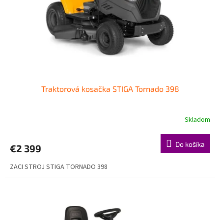
o
o
d
v
u
k
t
o
v
Traktorová kosačka STIGA Tornado 398
Skladom
Do košíka
€2 399
ZACI STROJ STIGA TORNADO 398