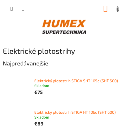
Prejsť
NÁKUP
na
obsah
KOŠÍK
Elektrické plotostrihy
Najpredávanejšie
Elektrický plotostrih STIGA SHT 105c (SHT 500)
Skladom
€75
Elektrický plotostrih STIGA HT 106c (SHT 600)
Skladom
€89