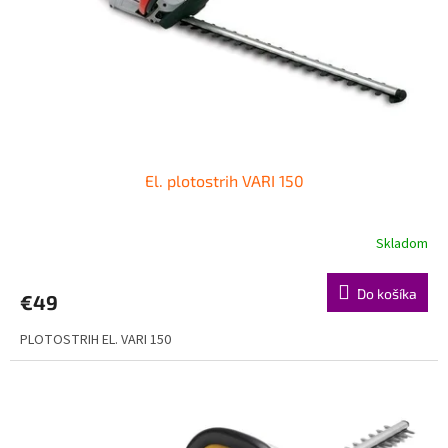
o
o
d
v
u
k
t
o
v
El. plotostrih VARI 150
Skladom
Do košíka
€49
PLOTOSTRIH EL. VARI 150