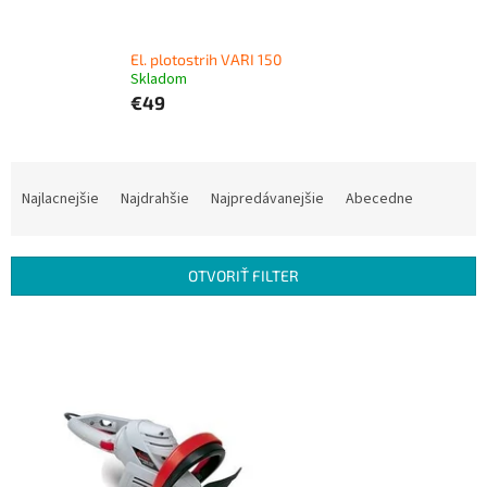
El. plotostrih VARI 150
Skladom
€49
R
a
Najlacnejšie
Najdrahšie
Najpredávanejšie
Abecedne
d
e
n
OTVORIŤ FILTER
i
e
V
p
ý
r
p
o
i
d
s
u
p
k
r
t