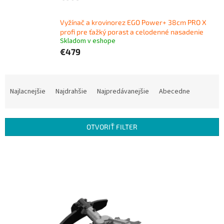
Vyžínač a krovinorez EGO Power+ 38cm PRO X
profi pre ťažký porast a celodenné nasadenie
Skladom v eshope
€479
R
a
Najlacnejšie
Najdrahšie
Najpredávanejšie
Abecedne
d
e
n
OTVORIŤ FILTER
i
e
V
p
ý
r
p
o
i
d
s
u
p
k
r
t