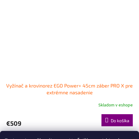
Vyžínač a krovinorez EGO Power+ 45cm záber PRO X pre
extrémne nasadenie
Skladom v eshope
Do košíka
€509
4
položiek celkom