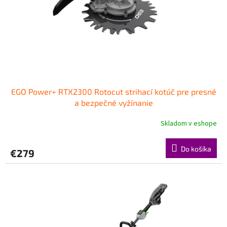
o
o
d
v
u
k
t
o
v
EGO Power+ RTX2300 Rotocut strihací kotúč pre presné
a bezpečné vyžínanie
Skladom v eshope
Do košíka
€279