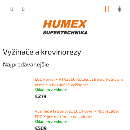
Prejsť
NÁKUP
na
obsah
KOŠÍK
Vyžínače a krovinorezy
Najpredávanejšie
EGO Power+ RTX2300 Rotocut strihací kotúč pre
presné a bezpečné vyžínanie
Skladom v eshope
€279
Vyžínač a krovinorez EGO Power+ 45cm záber
PRO X pre extrémne nasadenie
Skladom v eshope
€509