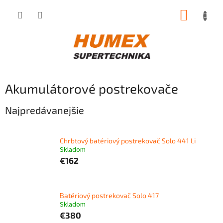
Prejsť
NÁKUP
na
obsah
KOŠÍK
Akumulátorové postrekovače
Najpredávanejšie
Chrbtový batériový postrekovač Solo 441 Li
Skladom
€162
Batériový postrekovač Solo 417
Skladom
€380