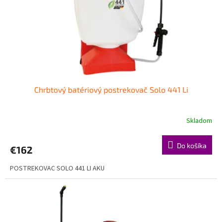
o
o
d
v
u
k
t
o
v
Chrbtový batériový postrekovač Solo 441 Li
Skladom
Do košíka
€162
POSTREKOVAC SOLO 441 LI AKU