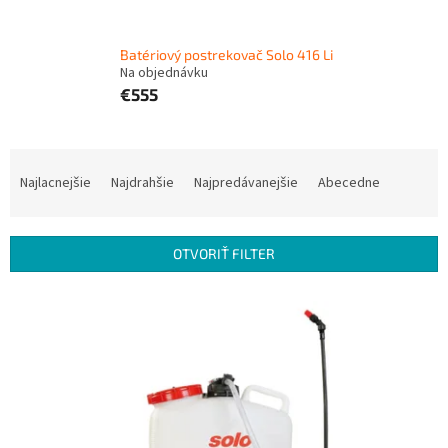
Batériový postrekovač Solo 416 Li
Na objednávku
€555
R
a
Najlacnejšie
Najdrahšie
Najpredávanejšie
Abecedne
d
e
n
OTVORIŤ FILTER
i
e
V
p
ý
r
p
o
i
d
s
u
p
k
r
t