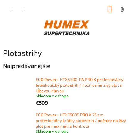
Prejsť
NÁKUP
na
obsah
KOŠÍK
Plotostrihy
Najpredávanejšie
EGO Power+ HTX5300-PA PRO X profesionálny
teleskopický plotostrih / nožnice na živý plot s
kĺbovou hlavou
Skladom v eshope
€509
EGO Power+ HTX7500S PRO X 75 cm
profesionálny krátky plotostrih / nožnice na živý
plot pre maximálnu kontrolu
Skladom v eshope