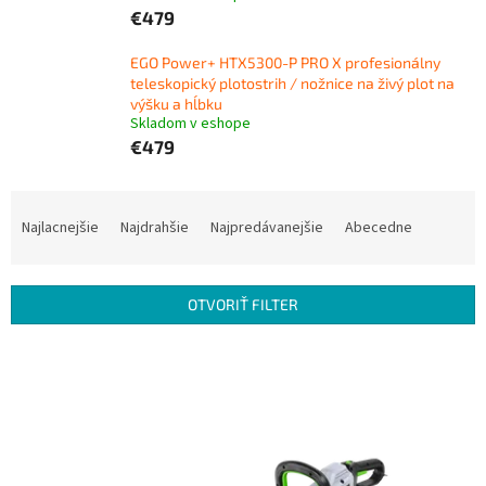
€479
EGO Power+ HTX5300-P PRO X profesionálny
teleskopický plotostrih / nožnice na živý plot na
výšku a hĺbku
Skladom v eshope
€479
R
a
Najlacnejšie
Najdrahšie
Najpredávanejšie
Abecedne
d
e
n
OTVORIŤ FILTER
i
e
V
p
ý
r
p
o
i
d
s
u
p