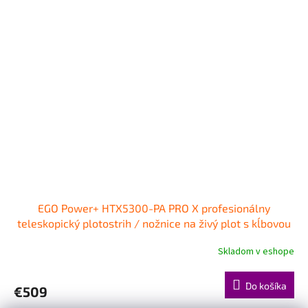
EGO Power+ HTX5300-PA PRO X profesionálny
teleskopický plotostrih / nožnice na živý plot s kĺbovou
hlavou
Skladom v eshope
Do košíka
€509