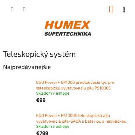
Prejsť
NÁKUP
na
obsah
KOŠÍK
Teleskopický systém
Najpredávanejšie
EGO Power+ EP1000 predlžovacia tyč pre
teleskopickú vyvetvovaciu pílu PS1000E
Skladom v eshope
€99
EGO Power+ PS1000E teleskopická aku
vyvetvovacia píla-SADA s batériou a nabíjačkou
Skladom v eshope
€799