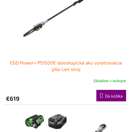
EGO Power+ PS1000E teleskopická aku vyvetvovacia
píla-Len stroj
Skladom v eshope
Do košíka
€619