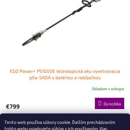
EGO Power+ PS1000E teleskopická aku vyvetvovacia
píla-SADA s batériou a nabíjačkou
Skladom v eshope
Do košíka
€799
3
položiek celkom
O
Tento web používa súbory cookie. Ďalším prechádzaním
v
tohto webu vyjadrujete súhlas s ich používaním. Viac