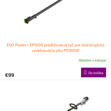
o
o
d
v
u
k
t
o
v
EGO Power+ EP1000 predlžovacia tyč pre teleskopickú
vyvetvovaciu pílu PS1000E
Skladom v eshope
Do košíka
€99