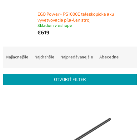
EGO Power+ PS1000E teleskopická aku
vyvetvovacia píla-Len stroj
Skladom v eshope
€619
R
a
Najlacnejšie
Najdrahšie
Najpredávanejšie
Abecedne
d
e
n
OTVORIŤ FILTER
i
e
V
p
ý
r
p
o
i
d
s
u
p
k
r
t