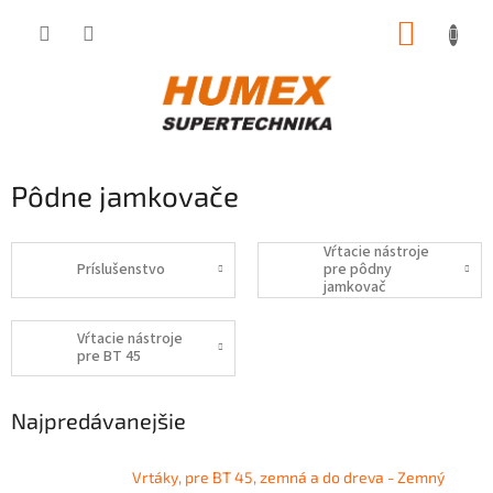
Prejsť
NÁKUP
na
obsah
KOŠÍK
Pôdne jamkovače
Vŕtacie nástroje
Príslušenstvo
pre pôdny
jamkovač
Vŕtacie nástroje
pre BT 45
Najpredávanejšie
Vrtáky, pre BT 45, zemná a do dreva - Zemný