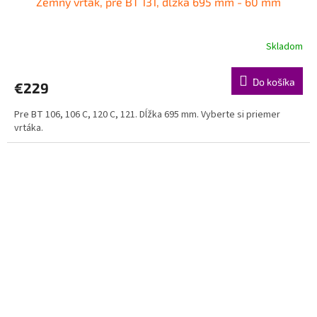
Zemný vrták, pre BT 131, dĺžka 695 mm - 60 mm
Skladom
Do košíka
€229
Pre BT 106, 106 C, 120 C, 121. Dĺžka 695 mm. Vyberte si priemer
vrtáka.