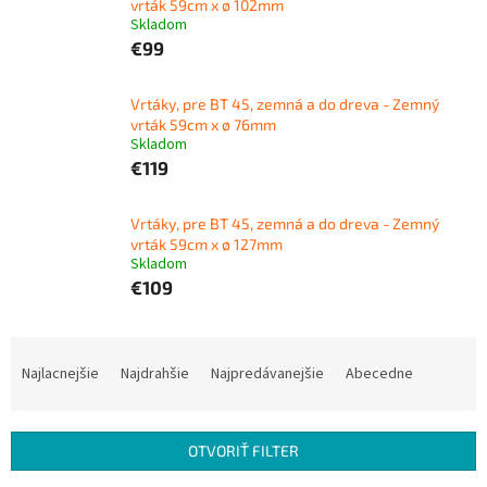
vrták 59cm x ø 102mm
Skladom
€99
Vrtáky, pre BT 45, zemná a do dreva - Zemný
vrták 59cm x ø 76mm
Skladom
€119
Vrtáky, pre BT 45, zemná a do dreva - Zemný
vrták 59cm x ø 127mm
Skladom
€109
R
a
Najlacnejšie
Najdrahšie
Najpredávanejšie
Abecedne
d
e
n
OTVORIŤ FILTER
i