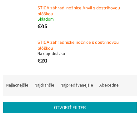
STIGA záhrad. nožnice Anvil s dostrihovou
plôškou
Skladom
€45
STIGA záhradnícke nožnice s dostrihovou
plôškou
Na objednávku
€20
R
a
Najlacnejšie
Najdrahšie
Najpredávanejšie
Abecedne
d
e
n
OTVORIŤ FILTER
i
e
V
p
ý
r
p
o