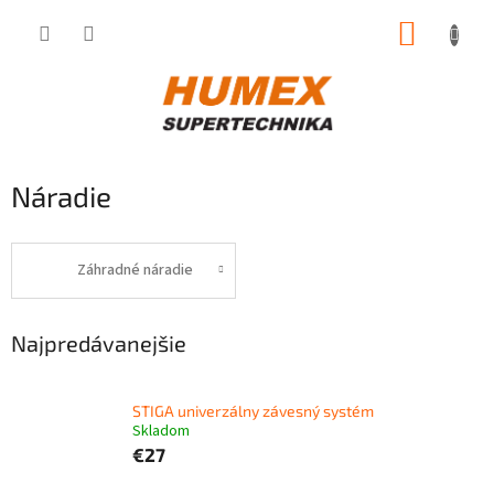
Prejsť
NÁKUP
na
obsah
KOŠÍK
Náradie
Záhradné náradie
Najpredávanejšie
STIGA univerzálny závesný systém
Skladom
€27