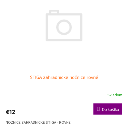
i
d
s
u
p
k
r
t
o
o
d
v
u
k
t
o
v
STIGA záhradnícke nožnice rovné
Skladom
Do košíka
€12
NOZNICE ZAHRADNICKE STIGA - ROVNE