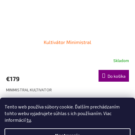
Kultivátor Minimistral
Skladom
Do košíka
€179
MINIMISTRAL KULTIVATOR
12
položiek celkom
O
Tento web používa súbory cookie. Ďalším prechádzaním
v
tohto webu vyjadrujete súhlas s ich používaním. Viac
l
Z
informácií
tu
.
á
á
d
Vytvoril Shoptet
p