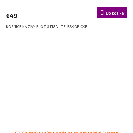
Do košíka
€49
NOZNICE NA ZIVY PLOT STIGA - TELESKOPICKE
STIGA záhradnícke nožnice teleskopické Bypass