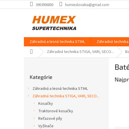
Prejsť
0903906800
humexslovakia@gmail.com
na
obsah
Záhradná a lesná technika STIHL
Záhradná technika 
Domov
Záhradná technika STIGA, VARI, SECO...
B
B
Baté
o
Preskočiť
č
Kategórie
kategórie
Najpr
n
ý
Záhradná a lesná technika STIHL
p
Záhradná technika STIGA, VARI, SECO...
a
Kosačky
n
e
Traktorové kosačky
l
Reťazové píly
Vyžínače