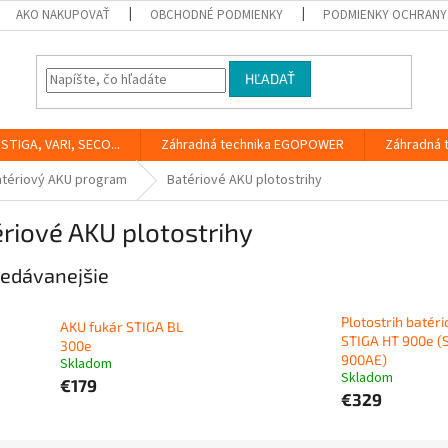
AKO NAKUPOVAŤ
OBCHODNÉ PODMIENKY
PODMIENKY OCHRANY
HĽADAŤ
STIGA, VARI, SECO...
Záhradná technika EGOPOWER
Záhradná 
atériový AKU program
Batériové AKU plotostrihy
riové AKU plotostrihy
edávanejšie
Plotostrih batéri
AKU fukár STIGA BL
STIGA HT 900e (
300e
900AE)
Skladom
Skladom
€179
€329