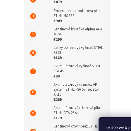
€479
Profesionálna motorová píla
STIHL MS 362
€949
Benzínová kosačka Alpina AL4
46 SA
€299
Ľahký benzínový vyžínač STIHL
FS 38
€169
Akumulátorový vyžínač STIHL
FSA 45
€99
Akumulátorový vyžínač, AK
Systém STIHL FSA 57, set s 1x
AK10
€269
Akumulátorová reťazová píla
STIHL GTA 26 set
€179
Benzínový krovinorez STIHL FS
Tento web p