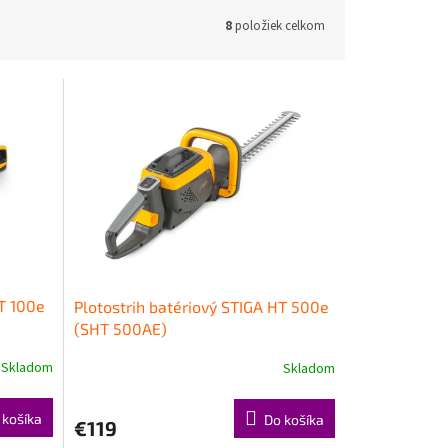
8
položiek celkom
HT 100e
Plotostrih batériový STIGA HT 500e
(SHT 500AE)
Skladom
Skladom
 košíka
Do košíka
€119