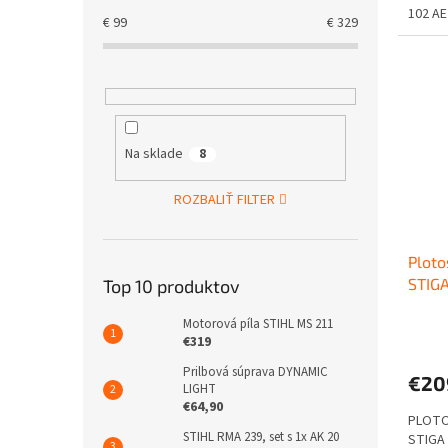
102 AE
€
99
€
329
Na sklade
8
ROZBALIŤ FILTER
Ploto
STIGA
Top 10 produktov
Motorová píla STIHL MS 211
€319
Prilbová súprava DYNAMIC
€20
LIGHT
€64,90
PLOTO
STIHL RMA 239, set s 1x AK 20
STIGA