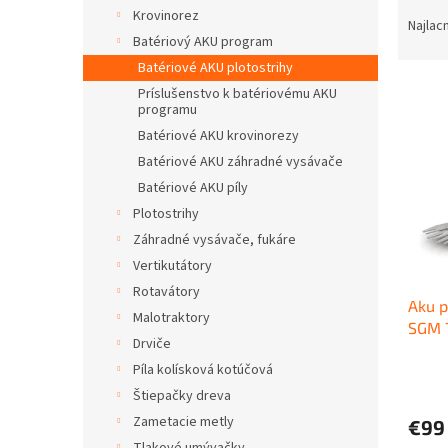
R
Krovinorez
a
Najlac
Batériový AKU program
d
e
Batériové AKU plotostrihy
V
n
Príslušenstvo k batériovému AKU
ý
programu
i
p
e
Batériové AKU krovinorezy
i
p
Batériové AKU záhradné vysávače
s
r
Batériové AKU píly
p
o
Plotostrihy
r
d
Záhradné vysávače, fukáre
o
u
d
k
Vertikutátory
u
t
Rotavátory
Aku p
k
o
Malotraktory
SGM 
t
v
Drviče
o
Píla kolísková kotúčová
v
Štiepačky dreva
Zametacie metly
€99