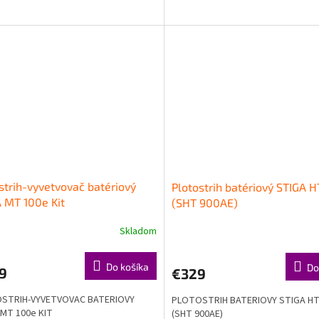
strih-vyvetvovač batériový
Plotostrih batériový STIGA 
 MT 100e Kit
(SHT 900AE)
Skladom
Do košíka
Do
9
€329
STRIH-VYVETVOVAC BATERIOVY
PLOTOSTRIH BATERIOVY STIGA HT
 MT 100e KIT
(SHT 900AE)