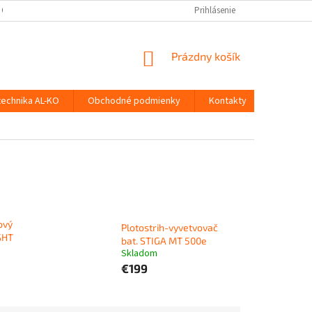
 OSOBNÝCH ÚDAJOV
Prihlásenie
NÁKUPNÝ
Prázdny košík
KOŠÍK
technika AL-KO
Obchodné podmienky
Kontakty
ový
Plotostrih-vyvetvovač
SHT
bat. STIGA MT 500e
Skladom
€199