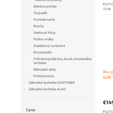
Tlakové umývačky
PLOTO
Elektrocentrály
72 AE
Čerpadlá
Postrekovače
Rosiče
Snehové frézy
Pôdne vrtáky
Doplnkový sortiment
Rozmetadlo
Poľnohospodárska, lesná a komunálna
technika
Náhradné diely
Aku p
Príslušenstvo
SGM 
Záhradná technika EGOPOWER
Záhradná technika AL-KO
€14
Cena
PLOTO