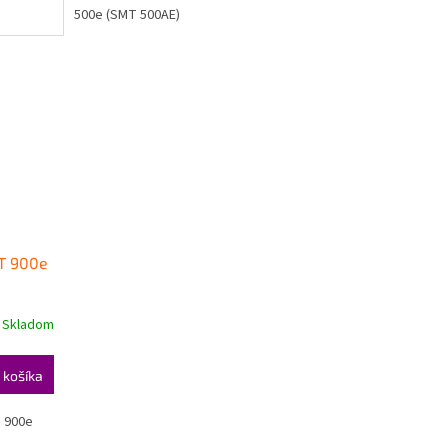
500e (SMT 500AE)
HT 900e
Skladom
 košíka
 900e