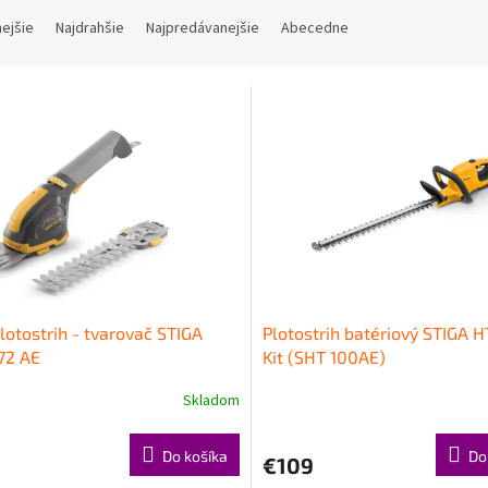
nejšie
Najdrahšie
Najpredávanejšie
Abecedne
lotostrih - tvarovač STIGA
Plotostrih batériový STIGA 
72 AE
Kit (SHT 100AE)
Skladom
Do košíka
Do
€109