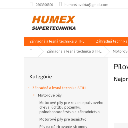
Prejsť
0903906800
humexslovakia@gmail.com
na
obsah
Záhradná a lesná technika STIHL
Záhradná technika 
Domov
Záhradná a lesná technika STIHL
Motorové
B
Pílo
o
Preskočiť
č
Kategórie
kategórie
Najpr
n
ý
Záhradná a lesná technika STIHL
p
Motorové píly
a
Motorové píly pre rezanie palivového
n
dreva, údržbu pozemku,
e
poľnohospodárstvo a záhradníctvo
l
Motorové píly pre lesníctvo
R
Píly na ošetrovanie stromov