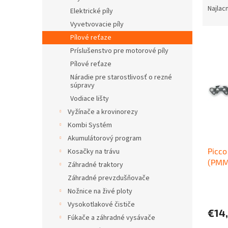
a
Najlac
Elektrické píly
d
Vyvetvovacie píly
e
Pílové reťaze
V
n
Príslušenstvo pre motorové píly
ý
i
p
e
Pílové reťaze
i
p
Náradie pre starostlivosť o rezné
s
r
súpravy
p
o
Vodiace lišty
r
d
Vyžínače a krovinorezy
o
u
Kombi Systém
d
k
Akumulátorový program
u
t
Picco
Kosačky na trávu
k
o
(PMMC
t
v
Záhradné traktory
o
Záhradné prevzdušňovače
v
Nožnice na živé ploty
Vysokotlakové čističe
€14
Fúkače a záhradné vysávače