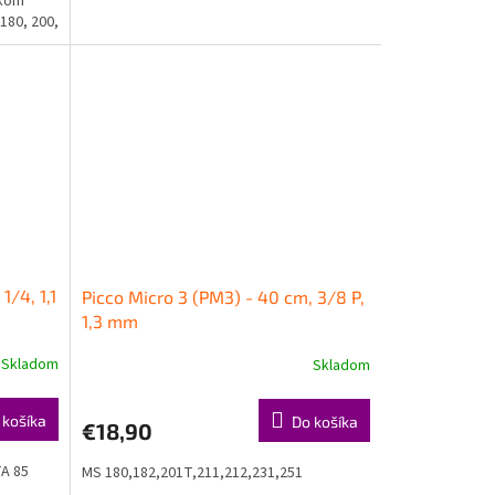
okom
180, 200,
1/4, 1,1
Picco Micro 3 (PM3) - 40 cm, 3/8 P,
1,3 mm
Skladom
Skladom
 košíka
Do košíka
€18,90
TA 85
MS 180,182,201T,211,212,231,251