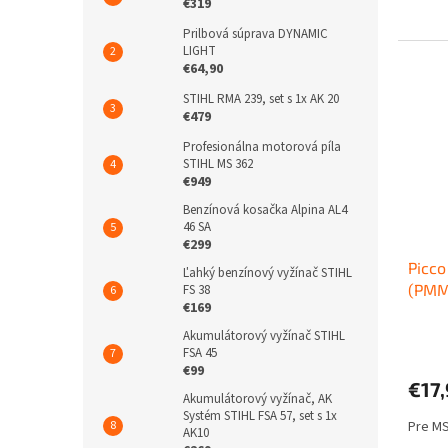
€319
Prilbová súprava DYNAMIC
LIGHT
€64,90
STIHL RMA 239, set s 1x AK 20
€479
Profesionálna motorová píla
STIHL MS 362
€949
Benzínová kosačka Alpina AL4
46 SA
€299
Picco
Ľahký benzínový vyžínač STIHL
(PMMC
FS 38
€169
Akumulátorový vyžínač STIHL
FSA 45
€99
€17
Akumulátorový vyžínač, AK
Systém STIHL FSA 57, set s 1x
Pre MS
AK10