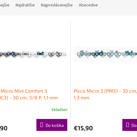
nejšie
Najdrahšie
Najpredávanejšie
Abecedne
 Micro Mini Comfort 3
Picco Micro 3 (PM3) - 30 cm,
3) - 30 cm, 3/8 P, 1,1 mm
1,3 mm
Skladom
Do košíka
Do
,90
€15,90