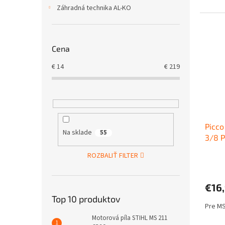
Záhradná technika AL-KO
Cena
€
14
€
219
Picco
Na sklade
55
3/8 P
ROZBALIŤ FILTER
€16
Top 10 produktov
Pre MS
Motorová píla STIHL MS 211