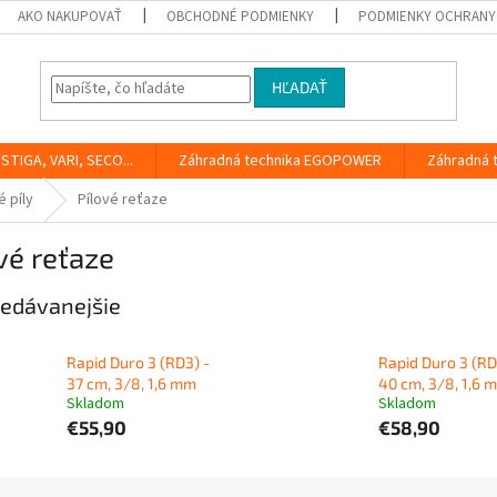
AKO NAKUPOVAŤ
OBCHODNÉ PODMIENKY
PODMIENKY OCHRANY
HĽADAŤ
STIGA, VARI, SECO...
Záhradná technika EGOPOWER
Záhradná 
 píly
Pílové reťaze
vé reťaze
edávanejšie
Rapid Duro 3 (RD3) -
Rapid Duro 3 (RD
37 cm, 3/8, 1,6 mm
40 cm, 3/8, 1,6 
Skladom
Skladom
€55,90
€58,90