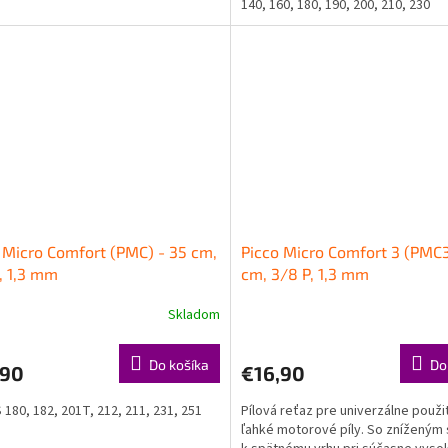
140, 160, 180, 190, 200, 210, 230
 Micro Comfort (PMC) - 35 cm,
Picco Micro Comfort 3 (PMC3
, 1,3 mm
cm, 3/8 P, 1,3 mm
Skladom
Do košíka
Do
,90
€16,90
 180, 182, 201T, 212, 211, 231, 251
Pílová reťaz pre univerzálne použi
ľahké motorové píly. So zníženým