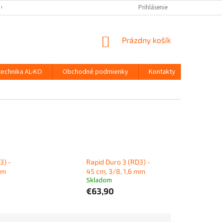
 OSOBNÝCH ÚDAJOV
Prihlásenie
NÁKUPNÝ
Prázdny košík
KOŠÍK
technika AL-KO
Obchodné podmienky
Kontakty
3) -
Rapid Duro 3 (RD3) -
mm
45 cm, 3/8, 1,6 mm
Skladom
€63,90