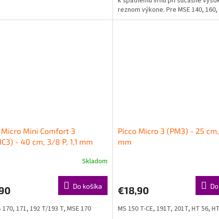
k spätnému vrhu pri súčasne vys
reznom výkone. Pre MSE 140, 160, 
MSE 190, 210, 230
 Micro Mini Comfort 3
Picco Micro 3 (PM3) - 25 cm, 
3) - 40 cm, 3/8 P, 1,1 mm
mm
Skladom
Do košíka
Do
,90
€18,90
 170, 171, 192 T/193 T, MSE 170
MS 150 T-CE, 191T, 201T, HT 56, H