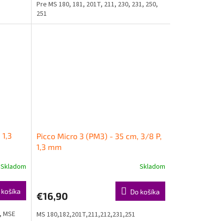
Pre MS 180, 181, 201T, 211, 230, 231, 250,
251
 1,3
Picco Micro 3 (PM3) - 35 cm, 3/8 P,
1,3 mm
Skladom
Skladom
 košíka
Do košíka
€16,90
, MSE
MS 180,182,201T,211,212,231,251