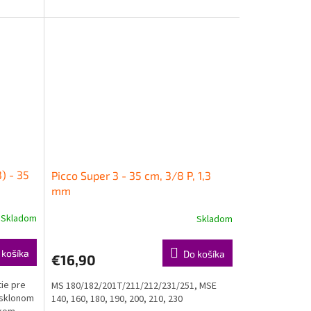
) - 35
Picco Super 3 - 35 cm, 3/8 P, 1,3
mm
Skladom
Skladom
 košíka
Do košíka
€16,90
tie pre
MS 180/182/201T/211/212/231/251, MSE
 sklonom
140, 160, 180, 190, 200, 210, 230