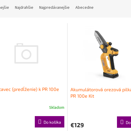
nejšie
Najdrahšie
Najpredávanejšie
Abecedne
avec (predĺženie) k PR 100e
Akumulátorová orezová pilk
PR 100e Kit
Skladom
Do košíka
Do
€129