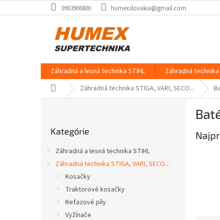
Prejsť
0903906800
humexslovakia@gmail.com
na
obsah
Záhradná a lesná technika STIHL
Záhradná technika 
Domov
Záhradná technika STIGA, VARI, SECO...
B
B
Baté
o
Preskočiť
č
Kategórie
kategórie
Najpr
n
ý
Záhradná a lesná technika STIHL
p
Záhradná technika STIGA, VARI, SECO...
a
Kosačky
n
e
Traktorové kosačky
l
Reťazové píly
Vyžínače