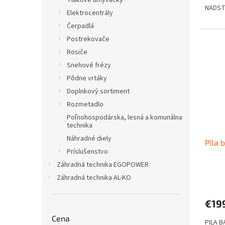
Tlakové umývačky
NADSTA
Elektrocentrály
Čerpadlá
Postrekovače
Rosiče
Snehové frézy
Pôdne vrtáky
Doplnkový sortiment
Rozmetadlo
Poľnohospodárska, lesná a komunálna
technika
Náhradné diely
Píla 
Príslušenstvo
Záhradná technika EGOPOWER
Záhradná technika AL-KO
€19
Cena
PILA B