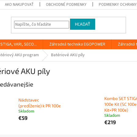
AKO NAKUPOVAŤ
OBCHODNÉ PODMIENKY
PODMIENKY OCHRANY
HĽADAŤ
STIGA, VARI, SECO...
Záhradná technika EGOPOWER
Záhradná 
atériový AKU program
Batériové AKU píly
riové AKU píly
edávanejšie
Kombo SET STIG
Nádstavec
100e Kit (SC 100e
(predĺženie) k PR 100e
Kit+PR 100e)
Skladom
Skladom
€59
€219