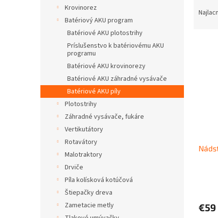
R
Krovinorez
a
Najlac
Batériový AKU program
d
e
Batériové AKU plotostrihy
V
n
Príslušenstvo k batériovému AKU
ý
programu
i
p
e
Batériové AKU krovinorezy
i
p
Batériové AKU záhradné vysávače
s
r
Batériové AKU píly
p
o
Plotostrihy
r
d
Záhradné vysávače, fukáre
o
u
d
k
Vertikutátory
u
t
Rotavátory
Nádst
k
o
Malotraktory
t
v
Drviče
o
Píla kolísková kotúčová
v
Štiepačky dreva
Zametacie metly
€59