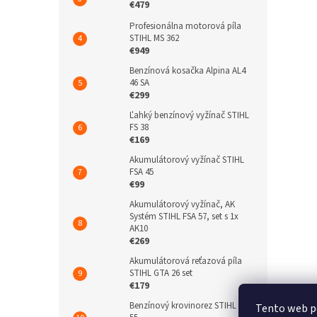
€479
Profesionálna motorová píla
STIHL MS 362
€949
Benzínová kosačka Alpina AL4
46 SA
€299
Ľahký benzínový vyžínač STIHL
FS 38
€169
Akumulátorový vyžínač STIHL
FSA 45
€99
Akumulátorový vyžínač, AK
Systém STIHL FSA 57, set s 1x
AK10
€269
Akumulátorová reťazová píla
STIHL GTA 26 set
€179
Benzínový krovinorez STIHL FS
Tento web p