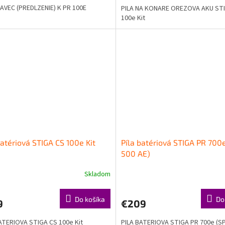
VEC (PREDLZENIE) K PR 100E
PILA NA KONARE OREZOVA AKU ST
100e Kit
batériová STIGA CS 100e Kit
Píla batériová STIGA PR 700
500 AE)
Skladom
Do košíka
Do
9
€209
ATERIOVA STIGA CS 100e Kit
PILA BATERIOVA STIGA PR 700e (S