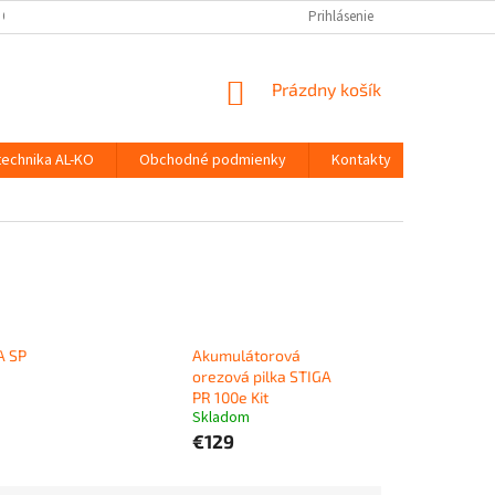
 OSOBNÝCH ÚDAJOV
Prihlásenie
NÁKUPNÝ
Prázdny košík
KOŠÍK
technika AL-KO
Obchodné podmienky
Kontakty
A SP
Akumulátorová
orezová pilka STIGA
PR 100e Kit
Skladom
€129