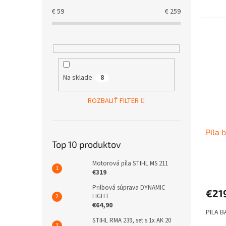
€
59
€
259
Na sklade
8
ROZBALIŤ FILTER
Píla 
Top 10 produktov
Motorová píla STIHL MS 211
€319
Prilbová súprava DYNAMIC
€21
LIGHT
€64,90
PILA B
STIHL RMA 239, set s 1x AK 20