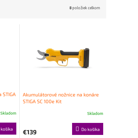
8
položiek celkom
a STIGA
Akumulátorové nožnice na konáre
STIGA SC 100e Kit
Skladom
Skladom
 košíka
Do košíka
€139