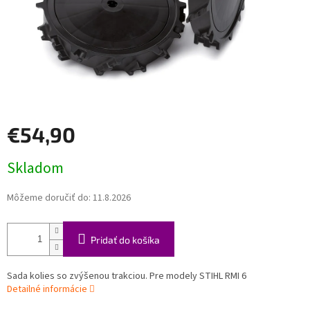
€54,90
Jednotková
Skladom
cena:
Môžeme doručiť do:
11.8.2026
Pridať do košíka
Sada kolies so zvýšenou trakciou. Pre modely STIHL RMI 6
Detailné informácie