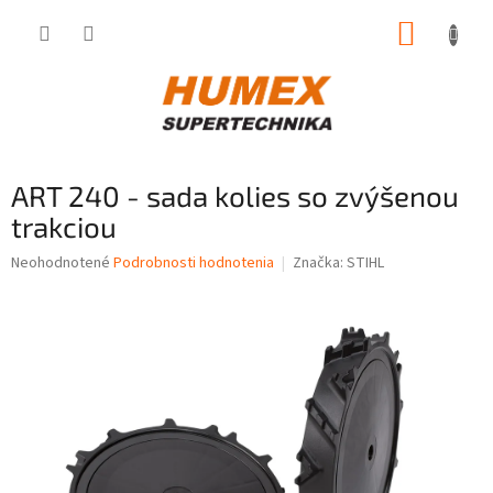
Prejsť
NÁKUP
na
obsah
KOŠÍK
ART 240 - sada kolies so zvýšenou
trakciou
Priemerné
Neohodnotené
Podrobnosti hodnotenia
Značka:
STIHL
hodnotenie
produktu
je
0,0
z
5
hviezdičiek.