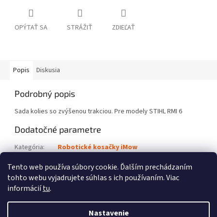
OPÝTAŤ SA
STRÁŽIŤ
ZDIEĽAŤ
Popis
Diskusia
Podrobný popis
Sada kolies so zvýšenou trakciou. Pre modely STIHL RMI 6
Dodatočné parametre
Kategória
:
Robotické kosačky iMow
Kód výrobku
:
6909 700 0412
Tento web používa súbory cookie. Ďalším prechádzaním
tohto webu vyjadrujete súhlas s ich používaním. Viac
Z
informácií
tu
.
á
Vytvoril Shoptet
p
Nastavenie