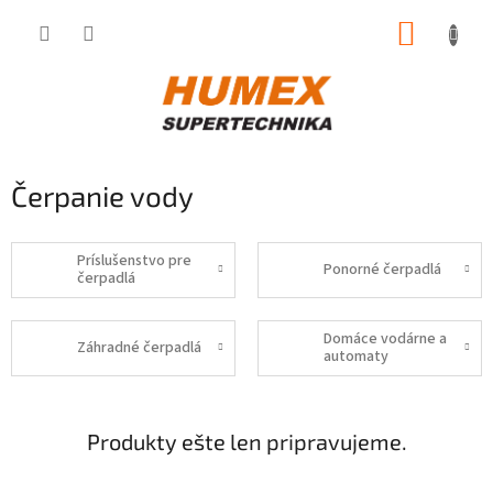
Prejsť
NÁKUP
na
obsah
KOŠÍK
Čerpanie vody
Príslušenstvo pre
Ponorné čerpadlá
čerpadlá
Domáce vodárne a
Záhradné čerpadlá
automaty
Produkty ešte len pripravujeme.