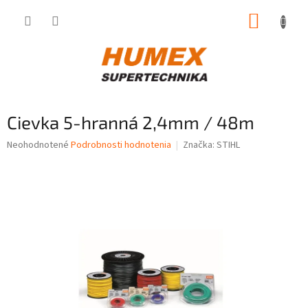
Prejsť
NÁKUP
na
obsah
KOŠÍK
Cievka 5-hranná 2,4mm / 48m
Priemerné
Neohodnotené
Podrobnosti hodnotenia
Značka:
STIHL
hodnotenie
produktu
je
0,0
z
5
hviezdičiek.