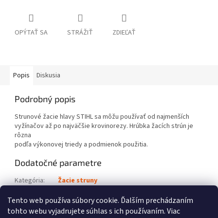
OPÝTAŤ SA
STRÁŽIŤ
ZDIEĽAŤ
Popis
Diskusia
Podrobný popis
Strunové žacie hlavy STIHL sa môžu používať od najmenších
vyžínačov až po najväčšie krovinorezy. Hrúbka žacích strún je
rôzna
podľa výkonovej triedy a podmienok použitia.
Dodatočné parametre
Kategória
:
Žacie struny
Kód výrobku
:
0000 930 3340
Tento web používa súbory cookie. Ďalším prechádzaním
tohto webu vyjadrujete súhlas s ich používaním. Viac