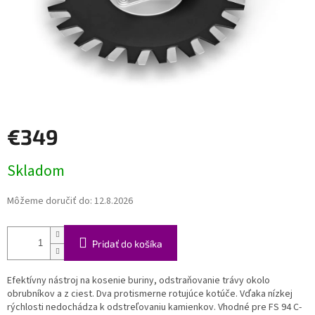
€349
Jednotková
Skladom
cena:
Môžeme doručiť do:
12.8.2026
Pridať do košíka
Efektívny nástroj na kosenie buriny, odstraňovanie trávy okolo
obrubníkov a z ciest. Dva protismerne rotujúce kotúče. Vďaka nízkej
rýchlosti nedochádza k odstreľovaniu kamienkov. Vhodné pre FS 94 C-