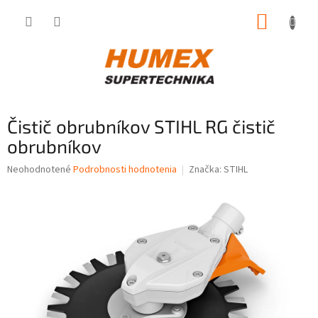
Prejsť
NÁKUP
na
obsah
KOŠÍK
Čistič obrubníkov STIHL RG čistič
obrubníkov
Priemerné
Neohodnotené
Podrobnosti hodnotenia
Značka:
STIHL
hodnotenie
produktu
je
0,0
z
5
hviezdičiek.