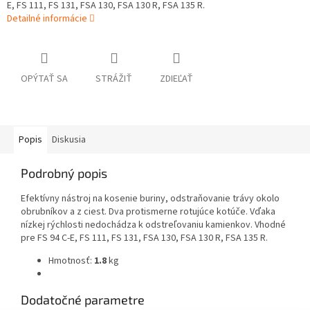
E, FS 111, FS 131, FSA 130, FSA 130 R, FSA 135 R.
Detailné informácie
OPÝTAŤ SA
STRÁŽIŤ
ZDIEĽAŤ
Popis
Diskusia
Podrobný popis
Efektívny nástroj na kosenie buriny, odstraňovanie trávy okolo
obrubníkov a z ciest. Dva protismerne rotujúce kotúče. Vďaka
nízkej rýchlosti nedochádza k odstreľovaniu kamienkov. Vhodné
pre FS 94 C-E, FS 111, FS 131, FSA 130, FSA 130 R, FSA 135 R.
Hmotnosť:
1.8
kg
Dodatočné parametre