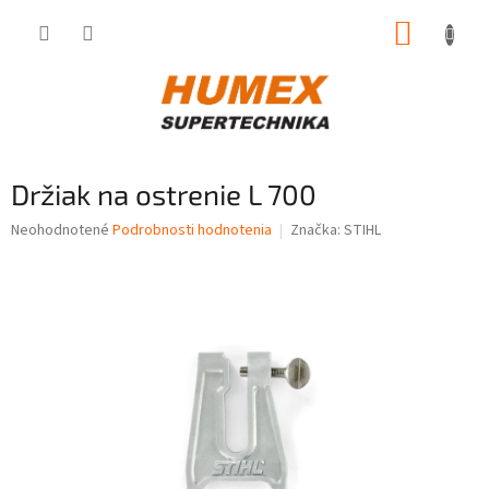
Prejsť
NÁKUP
na
obsah
KOŠÍK
Držiak na ostrenie L 700
Priemerné
Neohodnotené
Podrobnosti hodnotenia
Značka:
STIHL
hodnotenie
produktu
je
0,0
z
5
hviezdičiek.