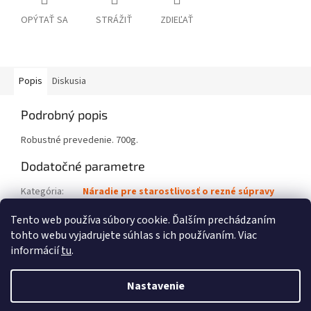
OPÝTAŤ SA
STRÁŽIŤ
ZDIEĽAŤ
Popis
Diskusia
Podrobný popis
Robustné prevedenie. 700g.
Dodatočné parametre
Kategória
:
Náradie pre starostlivosť o rezné súpravy
Kód výrobku
:
0000 881 0403
Tento web používa súbory cookie. Ďalším prechádzaním
tohto webu vyjadrujete súhlas s ich používaním. Viac
Z
informácií
tu
.
á
Vytvoril Shoptet
p
Nastavenie
ä
t