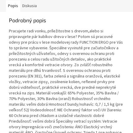
Popis
Diskusia
Podrobný popis
Pracujete radi vonku, príležitostne s drevom,alebo si
pripravujete pár kubíkov dreva v lese? Potom sú pracovné
odevy pre prácu v lese modelovej rady FUNCTION ERGO pre Vás
to správne vybavenie. Špeciálne vyvinuté pre začiatočníkov a
príležitostných užívateľov, odevy s overenou ochranu proti
porezaniu a celou radu užitočných detailov, ako praktické
vrecká a komfortné vetracie otvory. Zo zvlášť robustného
materiálu pre dlhú trvanlivosť. S overenou ochranou proti
porezaniu (EN 381), farba zelená a signálna oranžová, elastické
vložky, vetracie zipsy, zosilnenie kolien, reflexné prvky pre
dobrú viditeľnosť, praktické vrecká, dve predné neprekryté
vrecká na zips. Materiál vonkajší: 65% Polyester, 35% Bavlna /
70% Polyester, 30% Bavlna (oranž) Robustnosť vrchného
materálu: veľmi dobrá Hmotnosť bundy/nohavíc: 0,7 / 1,5 kg (pre
veľkosť 52) Vodeodolnosť: NIE Ochranný faktor voči UV žiareniu:
60 Ochrana pred chladom a izolačné vlastnosti: dobré
Priedušnosť: vešmi dobrá Špeciálny vetrací systém: Vetracie
otvory Impregnácia voči znečisteniu: ÁNO Elastický vrchný
materiál: ÁNO, čiastočne Úroveň ochrany: Trieda 1 pre nohavice