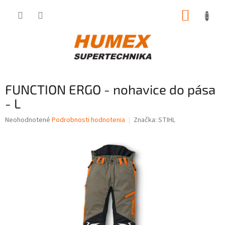
Prejsť
NÁKUP
na
obsah
KOŠÍK
FUNCTION ERGO - nohavice do pása
- L
Priemerné
Neohodnotené
Podrobnosti hodnotenia
Značka:
STIHL
hodnotenie
produktu
je
0,0
z
5
hviezdičiek.