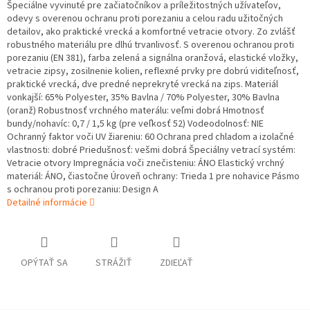
Špeciálne vyvinuté pre začiatočníkov a príležitostných užívateľov,
odevy s overenou ochranu proti porezaniu a celou radu užitočných
detailov, ako praktické vrecká a komfortné vetracie otvory. Zo zvlášť
robustného materiálu pre dlhú trvanlivosť. S overenou ochranou proti
porezaniu (EN 381), farba zelená a signálna oranžová, elastické vložky,
vetracie zipsy, zosilnenie kolien, reflexné prvky pre dobrú viditeľnosť,
praktické vrecká, dve predné neprekryté vrecká na zips. Materiál
vonkajší: 65% Polyester, 35% Bavlna / 70% Polyester, 30% Bavlna
(oranž) Robustnosť vrchného materálu: veľmi dobrá Hmotnosť
bundy/nohavíc: 0,7 / 1,5 kg (pre veľkosť 52) Vodeodolnosť: NIE
Ochranný faktor voči UV žiareniu: 60 Ochrana pred chladom a izolačné
vlastnosti: dobré Priedušnosť: vešmi dobrá Špeciálny vetrací systém:
Vetracie otvory Impregnácia voči znečisteniu: ÁNO Elastický vrchný
materiál: ÁNO, čiastočne Úroveň ochrany: Trieda 1 pre nohavice Pásmo
s ochranou proti porezaniu: Design A
Detailné informácie
OPÝTAŤ SA
STRÁŽIŤ
ZDIEĽAŤ