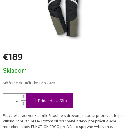
€189
Jednotková
Skladom
cena:
Môžeme doručiť do:
12.8.2026
Pridať do košíka
Pracujete radi vonku, príležitostne s drevom,alebo si pripravujete pár
kubíkov dreva v lese? Potom sú pracovné odevy pre prácu v lese
modelovej rady FUNCTION ERGO pre Vás to správne vybavenie.