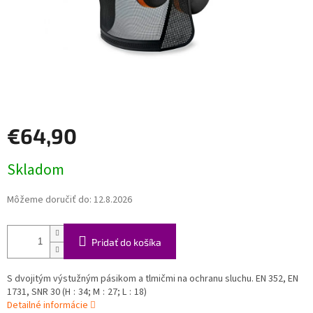
€64,90
Jednotková
Skladom
cena:
Môžeme doručiť do:
12.8.2026
Pridať do košíka
S dvojitým výstužným pásikom a tlmičmi na ochranu sluchu. EN 352, EN
1731, SNR 30 (H : 34; M : 27; L : 18)
Detailné informácie