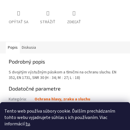
OPÝTAŤ SA
STRÁŽIŤ
ZDIEĽAŤ
Popis
Diskusia
Podrobný popis
S dvojitým výstužným pásikom a tlmičmi na ochranu sluchu. EN
352, EN 1731, SNR 30 (H : 34; M : 27; L : 18)
Dodatočné parametre
Kategória
:
Ochrana hlavy, zraku a sluchu
Kód výrobku
:
0000 884 0254
Tento web používa súbory cookie. Ďalším prechádzaním
tohto webu vyjadrujete súhlas s ich používaním. Viac
Z
informácií
tu
.
á