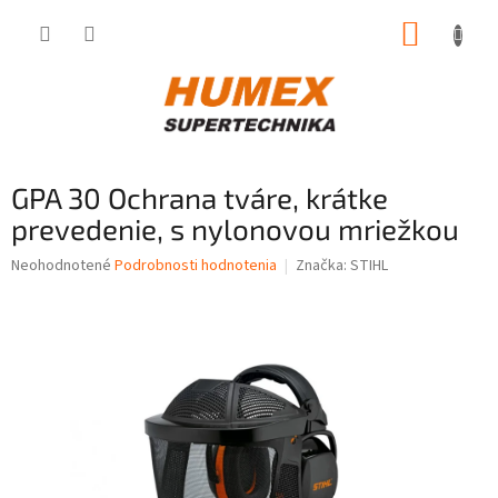
Prejsť
NÁKUP
na
obsah
KOŠÍK
GPA 30 Ochrana tváre, krátke
prevedenie, s nylonovou mriežkou
Priemerné
Neohodnotené
Podrobnosti hodnotenia
Značka:
STIHL
hodnotenie
produktu
je
0,0
z
5
hviezdičiek.