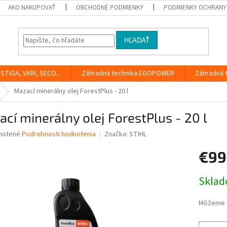
AKO NAKUPOVAŤ
OBCHODNÉ PODMIENKY
PODMIENKY OCHRANY
HĽADAŤ
STIGA, VARI, SECO...
Záhradná technika EGOPOWER
Záhradná 
Mazací minerálny olej ForestPlus - 20 l
cí minerálny olej ForestPlus - 20 l
né
notené
Podrobnosti hodnotenia
Značka:
STIHL
nie
€99
u
Jednotk
Skla
cena:
iek.
Môžeme d