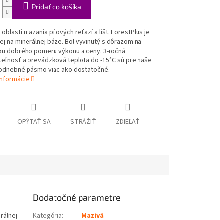
Pridať do košíka
 oblasti mazania pílových reťazí a líšt. ForestPlus je
ej na minerálnej báze. Bol vyvinutý s dôrazom na
u dobrého pomeru výkonu a ceny. 3-ročná
teľnosť a prevádzková teplota do -15°C sú pre naše
odnebné pásmo viac ako dostatočné.
informácie
OPÝTAŤ SA
STRÁŽIŤ
ZDIEĽAŤ
Dodatočné parametre
erálnej
Kategória
:
Mazivá