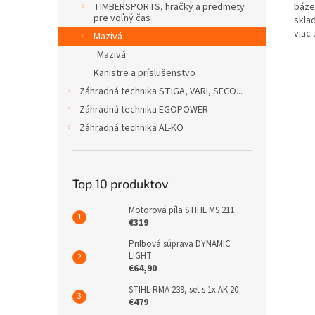
TIMBERSPORTS, hračky a predmety
báze
pre voľný čas
skla
viac
Mazivá
Mazivá
Kanistre a príslušenstvo
Záhradná technika STIGA, VARI, SECO...
Záhradná technika EGOPOWER
Záhradná technika AL-KO
Top 10 produktov
Motorová píla STIHL MS 211
€319
Prilbová súprava DYNAMIC
LIGHT
€64,90
STIHL RMA 239, set s 1x AK 20
€479