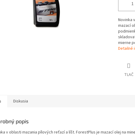
Novinka v
mazací ol
podmienk
skladova
mierne p
Detailné 
TLAČ
s
Diskusia
robný popis
ka v oblasti mazania pílových reťazí a líšt. ForestPlus je mazací olej na min