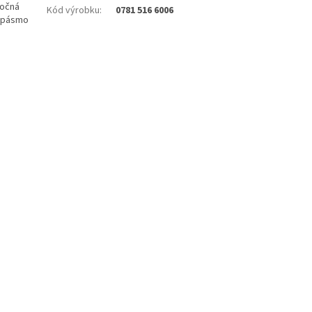
ročná
Kód výrobku
:
0781 516 6006
é pásmo