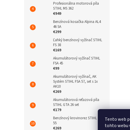
Profesionálna motorová píla
STIHL MS 362
€949
Benzínová kosačka Alpina AL4
46 SA
€299
Ľahký benzínový vyžínač STIHL
FS 38
€169
Akumulátorový vyžínač STIHL
FSA 45
€99
Akumulátorový vyžínač, AK
Systém STIHL FSA 57, set s 1x
AK10
€269
Akumulátorová reťazová píla
STIHL GTA 26 set
€179
Benzínový krovinorez STIHL FS
Tento web p
55
tohto webu v
€269