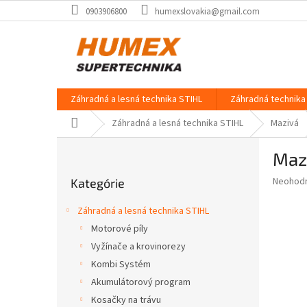
Prejsť
0903906800
humexslovakia@gmail.com
na
obsah
Záhradná a lesná technika STIHL
Záhradná technika 
Domov
Záhradná a lesná technika STIHL
Mazivá
B
Maza
o
Preskočiť
č
Priemer
Neohod
Kategórie
kategórie
n
hodnote
ý
produkt
Záhradná a lesná technika STIHL
p
je
Motorové píly
0,0
a
z
Vyžínače a krovinorezy
n
5
e
Kombi Systém
hviezdič
l
Akumulátorový program
Kosačky na trávu