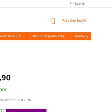
 OSOBNÝCH ÚDAJOV
Prihlásenie
NÁKUPNÝ
Prázdny košík
KOŠÍK
technika AL-KO
Obchodné podmienky
Kontakty
,90
ová
dom
oručiť do:
12.8.2026