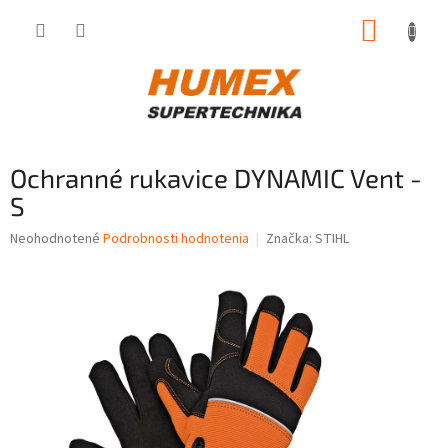
Prejsť
NÁKUP
na
obsah
KOŠÍK
Ochranné rukavice DYNAMIC Vent -
S
Priemerné
Neohodnotené
Podrobnosti hodnotenia
Značka:
STIHL
hodnotenie
produktu
je
0,0
z
5
hviezdičiek.