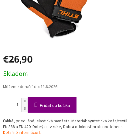
€26,90
Jednotková
Skladom
cena:
Môžeme doručiť do:
11.8.2026
Pridať do košíka
Ľahké, priedušné, elastická manžeta. Materiál: syntetická koža/textil.
EN 388 a EN 420. Dobrý cit v ruke, Dobrá odolnosť proti opotebeniu.
Detailné informácie