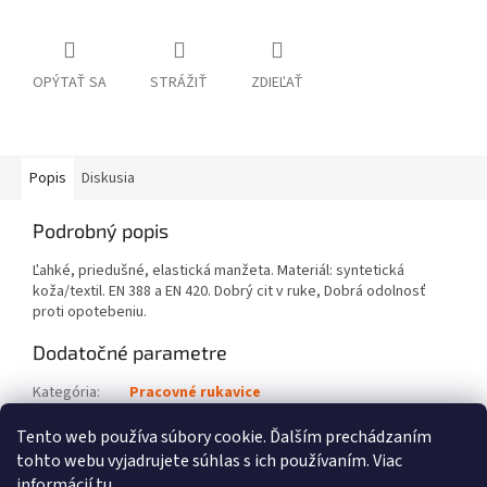
OPÝTAŤ SA
STRÁŽIŤ
ZDIEĽAŤ
Popis
Diskusia
Podrobný popis
Ľahké, priedušné, elastická manžeta. Materiál: syntetická
koža/textil. EN 388 a EN 420. Dobrý cit v ruke, Dobrá odolnosť
proti opotebeniu.
Dodatočné parametre
Kategória
:
Pracovné rukavice
Kód výrobku
:
0088 611 1708
Tento web používa súbory cookie. Ďalším prechádzaním
tohto webu vyjadrujete súhlas s ich používaním. Viac
Z
informácií
tu
.