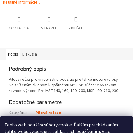
Detailné informácie
OPÝTAŤ SA
STRÁŽIŤ
ZDIEĽAŤ
Popis
Diskusia
Podrobný popis
Pílová reťaz pre univerzálne použitie pre ľahké motorové píly.
So zníženým sklonom k spätnému vrhu pri súčasne vysokom
reznom výkone. Pre MSE 140, 160, 180, 200, MSE 190, 210, 230
Dodatočné parametre
Kategória
:
Pílové reťaze
Kód výrobku
:
3636 000 0056
Tento web používa súbory cookie. Ďalším prechádzaním
tohto webu vyjadrujete súhlas s ich používaním. Viac