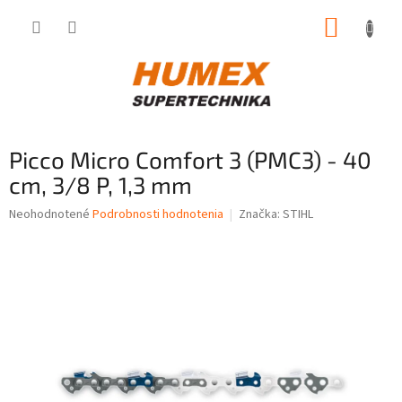
Prejsť
NÁKUP
na
obsah
KOŠÍK
Picco Micro Comfort 3 (PMC3) - 40
cm, 3/8 P, 1,3 mm
Priemerné
Neohodnotené
Podrobnosti hodnotenia
Značka:
STIHL
hodnotenie
produktu
je
0,0
z
5
hviezdičiek.