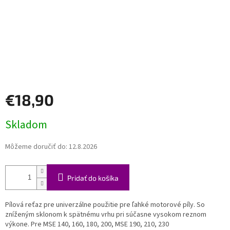
€18,90
Jednotková
Skladom
cena:
Môžeme doručiť do:
12.8.2026
Pridať do košíka
Pílová reťaz pre univerzálne použitie pre ľahké motorové píly. So
zníženým sklonom k spätnému vrhu pri súčasne vysokom reznom
výkone. Pre MSE 140, 160, 180, 200, MSE 190, 210, 230