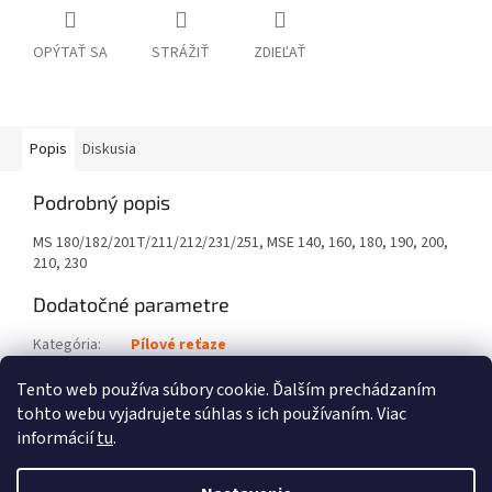
OPÝTAŤ SA
STRÁŽIŤ
ZDIEĽAŤ
Popis
Diskusia
Podrobný popis
MS 180/182/201T/211/212/231/251, MSE 140, 160, 180, 190, 200,
210, 230
Dodatočné parametre
Kategória
:
Pílové reťaze
Kód výrobku
:
3616 000 0050
Tento web používa súbory cookie. Ďalším prechádzaním
tohto webu vyjadrujete súhlas s ich používaním. Viac
Z
informácií
tu
.
á
Vytvoril Shoptet
p