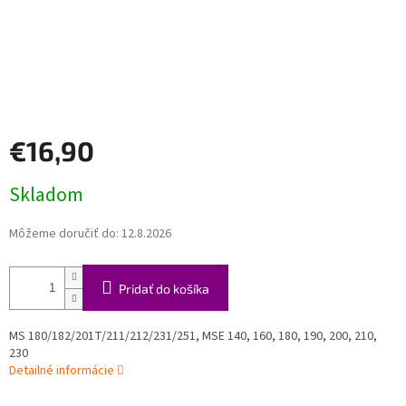
€16,90
Jednotková
Skladom
cena:
Môžeme doručiť do:
12.8.2026
Pridať do košíka
MS 180/182/201T/211/212/231/251, MSE 140, 160, 180, 190, 200, 210,
230
Detailné informácie