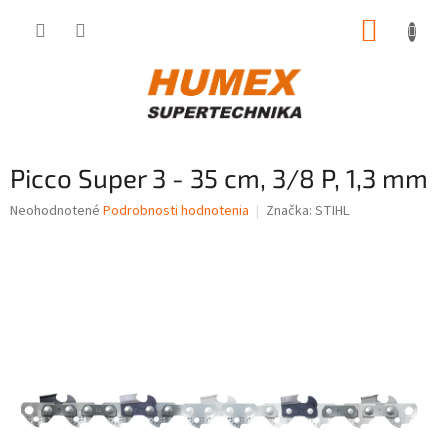
Prejsť
NÁKUP
na
obsah
KOŠÍK
Picco Super 3 - 35 cm, 3/8 P, 1,3 mm
Priemerné
Neohodnotené
Podrobnosti hodnotenia
Značka:
STIHL
hodnotenie
produktu
je
0,0
z
5
hviezdičiek.