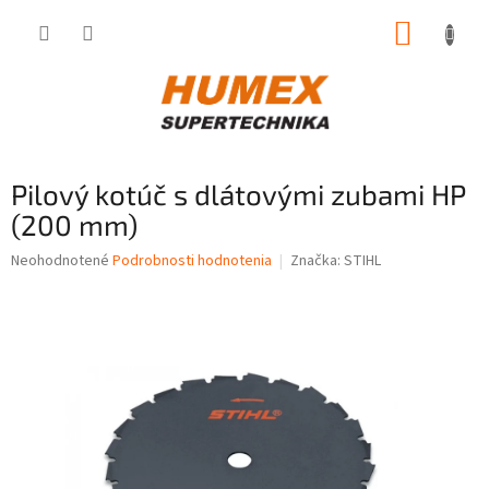
Prejsť
NÁKUP
na
obsah
KOŠÍK
Pilový kotúč s dlátovými zubami HP
(200 mm)
Priemerné
Neohodnotené
Podrobnosti hodnotenia
Značka:
STIHL
hodnotenie
produktu
je
0,0
z
5
hviezdičiek.