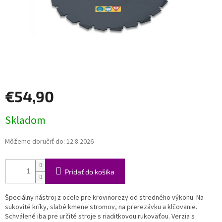
€54,90
Jednotková
Skladom
cena:
Môžeme doručiť do:
12.8.2026
Pridať do košíka
Špeciálny nástroj z ocele pre krovinorezy od stredného výkonu. Na
sukovité kríky, slabé kmene stromov, na prerezávku a klčovanie.
Schválené iba pre určité stroje s riaditkovou rukoväťou. Verzia s