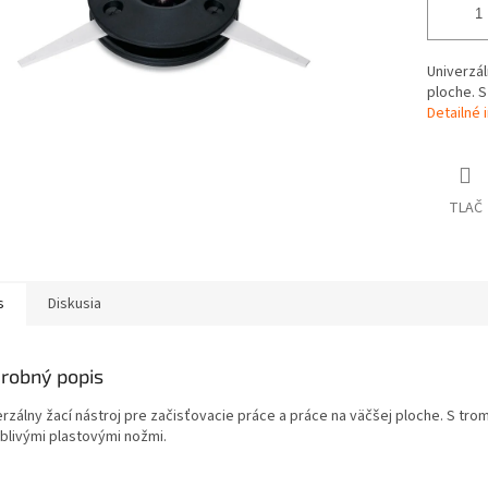
Univerzál
ploche. S
Detailné 
TLAČ
s
Diskusia
robný popis
erzálny žací nástroj pre začisťovacie práce a práce na väčšej ploche. S tro
blivými plastovými nožmi.