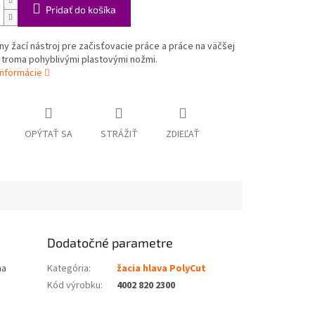
Pridať do košíka
ny žací nástroj pre začisťovacie práce a práce na väčšej
 troma pohyblivými plastovými nožmi.
informácie
OPÝTAŤ SA
STRÁŽIŤ
ZDIEĽAŤ
Dodatočné parametre
ma
Kategória
:
žacia hlava PolyCut
Kód výrobku
:
4002 820 2300