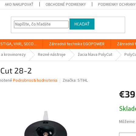
AKO NAKUPOVAŤ
OBCHODNÉ PODMIENKY
PODMIENKY OCHRANY
HĽADAŤ
STIGA, VARI, SECO...
Záhradná technika EGOPOWER
Záhradná 
 a krovinorezy
Rezné nástroje
žacia hlava PolyCut
PolyCu
yCut 28-2
né
notené
Podrobnosti hodnotenia
Značka:
STIHL
nie
€39
u
Jednotk
Skla
cena:
iek.
Môžeme d