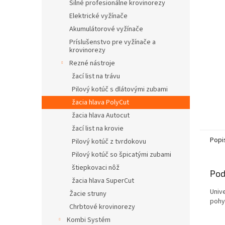
Silné profesionálne krovinorezy
Elektrické vyžínače
Akumulátorové vyžínače
Príslušenstvo pre vyžínače a
krovinorezy
Rezné nástroje
žací list na trávu
Pilový kotúč s dlátovými zubami
žacia hlava PolyCut
žacia hlava Autocut
žací list na krovie
Popi
Pilový kotúč z tvrdokovu
Pilový kotúč so špicatými zubami
štiepkovaci nôž
Pod
žacia hlava SuperCut
Univ
Žacie struny
pohy
Chrbtové krovinorezy
Kombi Systém