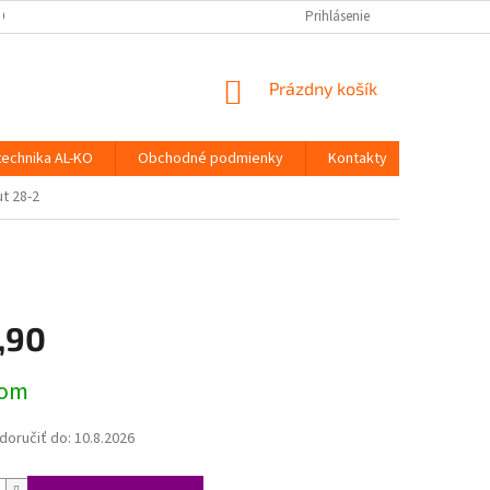
 OSOBNÝCH ÚDAJOV
Prihlásenie
NÁKUPNÝ
Prázdny košík
KOŠÍK
technika AL-KO
Obchodné podmienky
Kontakty
t 28-2
,90
ová
dom
oručiť do:
10.8.2026