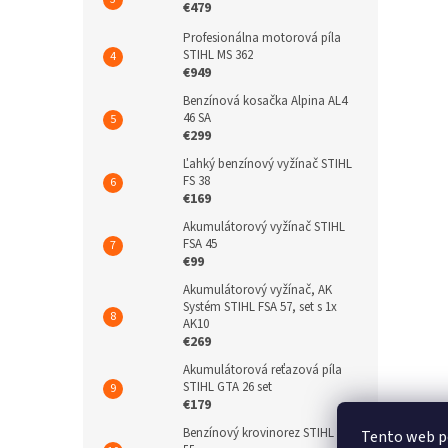
€479
Profesionálna motorová píla
STIHL MS 362
€949
Benzínová kosačka Alpina AL4
46 SA
€299
Ľahký benzínový vyžínač STIHL
FS 38
€169
Akumulátorový vyžínač STIHL
FSA 45
€99
Akumulátorový vyžínač, AK
Systém STIHL FSA 57, set s 1x
AK10
€269
Akumulátorová reťazová píla
STIHL GTA 26 set
€179
Benzínový krovinorez STIHL FS
Tento web p