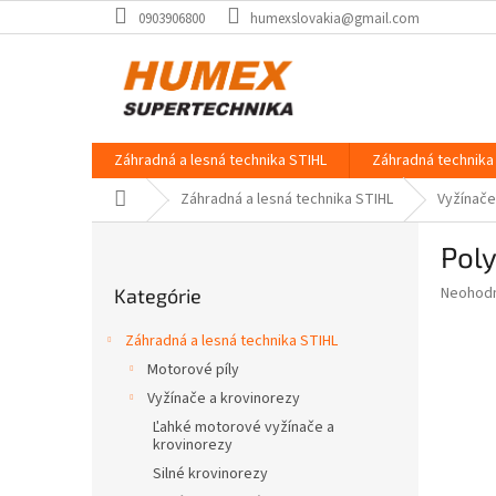
Prejsť
0903906800
humexslovakia@gmail.com
na
obsah
Záhradná a lesná technika STIHL
Záhradná technika 
Domov
Záhradná a lesná technika STIHL
Vyžínače
B
Pol
o
Preskočiť
č
Priemer
Neohod
Kategórie
kategórie
n
hodnote
ý
produkt
Záhradná a lesná technika STIHL
p
je
Motorové píly
0,0
a
z
Vyžínače a krovinorezy
n
5
e
Ľahké motorové vyžínače a
hviezdič
krovinorezy
l
Silné krovinorezy