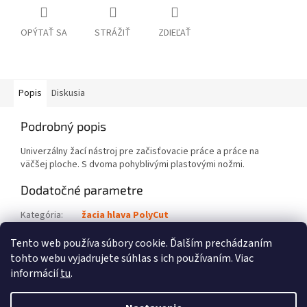
OPÝTAŤ SA
STRÁŽIŤ
ZDIEĽAŤ
Popis
Diskusia
Podrobný popis
Univerzálny žací nástroj pre začisťovacie práce a práce na
väčšej ploche. S dvoma pohyblivými plastovými nožmi.
Dodatočné parametre
Kategória
:
žacia hlava PolyCut
Kód výrobku
:
4006 710 2134
Tento web používa súbory cookie. Ďalším prechádzaním
tohto webu vyjadrujete súhlas s ich používaním. Viac
Z
informácií
tu
.
á
Vytvoril Shoptet
p