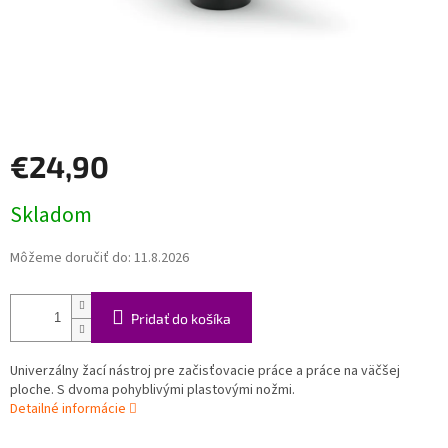
€24,90
Jednotková
Skladom
cena:
Môžeme doručiť do:
11.8.2026
Pridať do košíka
Univerzálny žací nástroj pre začisťovacie práce a práce na väčšej
ploche. S dvoma pohyblivými plastovými nožmi.
Detailné informácie