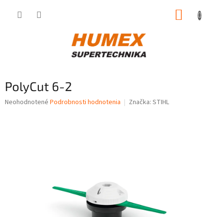
Prejsť
NÁKUP
na
obsah
KOŠÍK
PolyCut 6-2
Priemerné
Neohodnotené
Podrobnosti hodnotenia
Značka:
STIHL
hodnotenie
produktu
je
0,0
z
5
hviezdičiek.