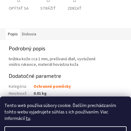
OPÝTAŤ SA
STRÁŽIŤ
ZDIEĽAŤ
Popis
Diskusia
Podrobný popis
hrúbka kože cca 1 mm, prešívaná dlaň, vystužené
vnútro rukavice, materiál hovädzia koža
Dodatočné parametre
Kategória
:
Ochranné pomôcky
Hmotnosť
:
0.01 kg
HMOTNOST
:
0.010
Tento web používa súbory cookie. Ďalším prechádzaním
tohto webu vyjadrujete súhlas s ich používaním. Viac
Z
informácií
tu
.
á
Vytvoril Shoptet
p