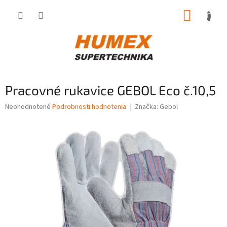
Prejsť
NÁKUP
na
obsah
KOŠÍK
Pracovné rukavice GEBOL Eco č.10,5
Priemerné
Neohodnotené
Podrobnosti hodnotenia
Značka:
Gebol
hodnotenie
produktu
je
0,0
z
5
hviezdičiek.