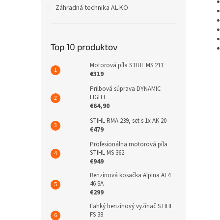
Záhradná technika AL-KO
Top 10 produktov
Motorová píla STIHL MS 211
€319
Prilbová súprava DYNAMIC
LIGHT
€64,90
STIHL RMA 239, set s 1x AK 20
€479
Profesionálna motorová píla
STIHL MS 362
€949
Benzínová kosačka Alpina AL4
46 SA
€299
Ľahký benzínový vyžínač STIHL
FS 38