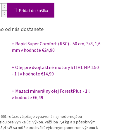
Pridať do košíka
o od nás dostanete
+ Rapid Super Comfort (RSC) - 50 cm, 3/8, 1,6
mm
v hodnote €24,90
+ Olej pre dvojtaktné motory STIHL HP 1:50
- 1 l
v hodnote €14,90
+ Mazací minerálny olej ForestPlus - 1 l
v hodnote €6,49
 661 reťazová píla je vybavená najmodernejšou
iou pre vynikajúci výkon. Váži iba 7,4 kg a s pôsobivým
5,4 kW sa môže pochváliť výborným pomerom výkonu k