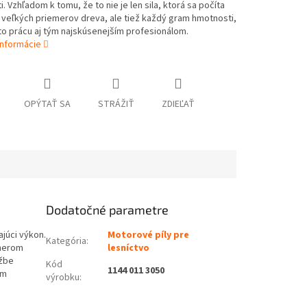
. Vzhľadom k tomu, že to nie je len sila, ktorá sa počíta
 veľkých priemerov dreva, ale tiež každý gram hmotnosti,
to prácu aj tým najskúsenejším profesionálom.
informácie
OPÝTAŤ SA
STRÁŽIŤ
ZDIEĽAŤ
Dodatočné parametre
júci výkon.
Motorové píly pre
Kategória
:
omerom
lesníctvo
ažbe
Kód
1144 011 3050
ým
výrobku
: