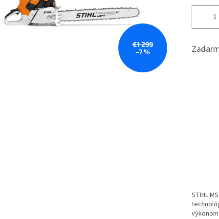
€1 299
Zadarm
–7 %
STIHL MS
technológ
výkonom 