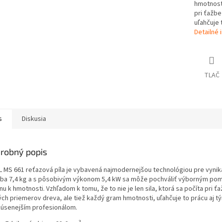
hmotnosti
pri ťažbe
uľahčuje 
Detailné 
TLAČ
s
Diskusia
robný popis
L MS 661 reťazová píla je vybavená najmodernejšou technológiou pre vynika
 iba 7,4 kg a s pôsobivým výkonom 5,4 kW sa môže pochváliť výborným p
u k hmotnosti. Vzhľadom k tomu, že to nie je len sila, ktorá sa počíta pri ť
ých priemerov dreva, ale tiež každý gram hmotnosti, uľahčuje to prácu aj t
kúsenejším profesionálom.
3