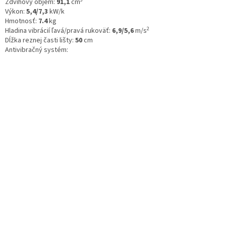
Zdvihový objem:
91,1
cm
Výkon:
5,4/7,3
kW/k
Hmotnosť:
7.4
kg
2
Hladina vibrácií ľavá/pravá rukoväť:
6,9/5,6
m/s
Dĺžka reznej časti lišty:
50
cm
Antivibračný systém: