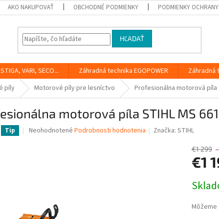
AKO NAKUPOVAŤ
OBCHODNÉ PODMIENKY
PODMIENKY OCHRANY
HĽADAŤ
STIGA, VARI, SECO...
Záhradná technika EGOPOWER
Záhradná 
 píly
Motorové píly pre lesníctvo
Profesionálna motorová píla
esionálna motorová píla STIHL MS 661
Priemerné
Neohodnotené
Podrobnosti hodnotenia
Značka:
STIHL
Tip
hodnotenie
produktu
€1 299
–
je
€1 
0,0
z
Jednotk
Skla
5
cena:
hviezdičiek.
Môžeme d