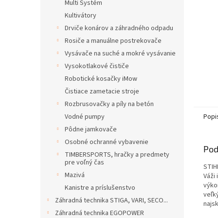
Multi Systém
Kultivátory
Drviče konárov a záhradného odpadu
Rosiče a manuálne postrekovače
Vysávače na suché a mokré vysávanie
Vysokotlakové čističe
Robotické kosačky iMow
Čistiace zametacie stroje
Rozbrusovačky a píly na betón
Vodné pumpy
Popi
Pôdne jamkovače
Osobné ochranné vybavenie
Pod
TIMBERSPORTS, hračky a predmety
pre voľný čas
STIH
Mazivá
Váži
výkon
Kanistre a príslušenstvo
veľk
Záhradná technika STIGA, VARI, SECO...
najs
Záhradná technika EGOPOWER