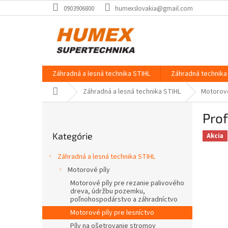
Prejsť
0903906800
humexslovakia@gmail.com
na
obsah
Záhradná a lesná technika STIHL
Záhradná technika 
Domov
Záhradná a lesná technika STIHL
Motorové
B
Prof
o
Preskočiť
č
Kategórie
kategórie
Akcia
n
ý
Záhradná a lesná technika STIHL
p
Motorové píly
a
Motorové píly pre rezanie palivového
n
dreva, údržbu pozemku,
e
poľnohospodárstvo a záhradníctvo
l
Motorové píly pre lesníctvo
Píly na ošetrovanie stromov