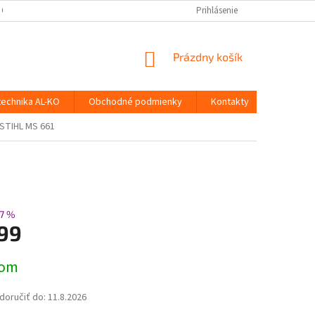
 OSOBNÝCH ÚDAJOV
Prihlásenie
NÁKUPNÝ
Prázdny košík
KOŠÍK
technika AL-KO
Obchodné podmienky
Kontakty
 STIHL MS 661
7 %
199
ová
dom
oručiť do:
11.8.2026