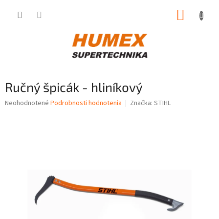
Prejsť
NÁKUP
na
obsah
KOŠÍK
Ručný špicák - hliníkový
Priemerné
Neohodnotené
Podrobnosti hodnotenia
Značka:
STIHL
hodnotenie
produktu
je
0,0
z
5
hviezdičiek.