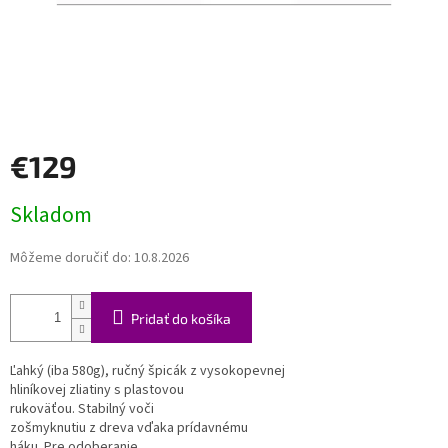
€129
Jednotková
Skladom
cena:
Môžeme doručiť do:
10.8.2026
Pridať do košíka
Ľahký (iba 580g), ručný špicák z vysokopevnej
hliníkovej zliatiny s plastovou
rukoväťou. Stabilný voči
zošmyknutiu z dreva vďaka prídavnému
háku. Pre odoberanie