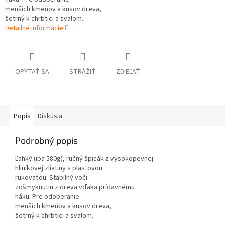
menších kmeňov a kusov dreva,
šetrný k chrbtici a svalom.
Detailné informácie
OPÝTAŤ SA
STRÁŽIŤ
ZDIEĽAŤ
Popis
Diskusia
Podrobný popis
Ľahký (iba 580g), ručný špicák z vysokopevnej
hliníkovej zliatiny s plastovou
rukoväťou. Stabilný voči
zošmyknutiu z dreva vďaka prídavnému
háku. Pre odoberanie
menších kmeňov a kusov dreva,
šetrný k chrbtici a svalom.