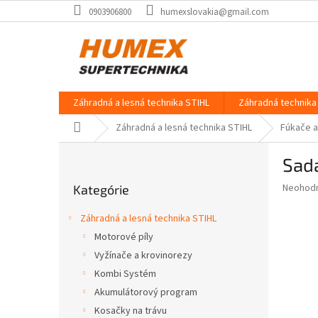
Prejsť
0903906800
humexslovakia@gmail.com
na
obsah
Záhradná a lesná technika STIHL
Záhradná technika 
Domov
Záhradná a lesná technika STIHL
Fúkače a
B
Sada
o
Preskočiť
č
Priemer
Neohod
Kategórie
kategórie
n
hodnote
ý
produkt
Záhradná a lesná technika STIHL
p
je
Motorové píly
0,0
a
z
Vyžínače a krovinorezy
n
5
e
Kombi Systém
hviezdič
l
Akumulátorový program
Kosačky na trávu