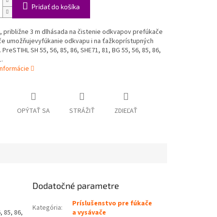
Pridať do košíka
, približne 3 m dlhásada na čistenie odkvapov prefúkače
če umožňujevyfúkanie odkvapu i na ťažkoprístupných
 PreSTIHL SH 55, 56, 85, 86, SHE71, 81, BG 55, 56, 85, 86,
.
informácie
OPÝTAŤ SA
STRÁŽIŤ
ZDIEĽAŤ
Dodatočné parametre
Príslušenstvo pre fúkače
Kategória
:
 85, 86,
a vysávače