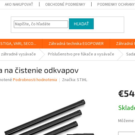
AKO NAKUPOVAŤ
OBCHODNÉ PODMIENKY
PODMIENKY OCHRANY
HĽADAŤ
STIGA, VARI, SECO...
Záhradná technika EGOPOWER
Záhradná 
 záhradné vysávače
Príslušenstvo pre fúkače a vysávače
Sada
 na čistenie odkvapov
né
notené
Podrobnosti hodnotenia
Značka:
STIHL
nie
€54
u
Jednotk
Skla
cena:
iek.
Môžeme d