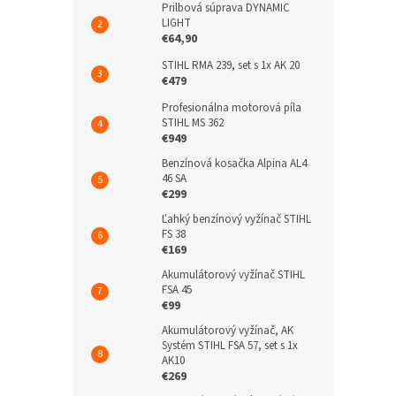
Prilbová súprava DYNAMIC
LIGHT
€64,90
STIHL RMA 239, set s 1x AK 20
€479
Profesionálna motorová píla
STIHL MS 362
€949
Benzínová kosačka Alpina AL4
46 SA
€299
Ľahký benzínový vyžínač STIHL
FS 38
€169
Akumulátorový vyžínač STIHL
FSA 45
€99
Akumulátorový vyžínač, AK
Systém STIHL FSA 57, set s 1x
AK10
€269