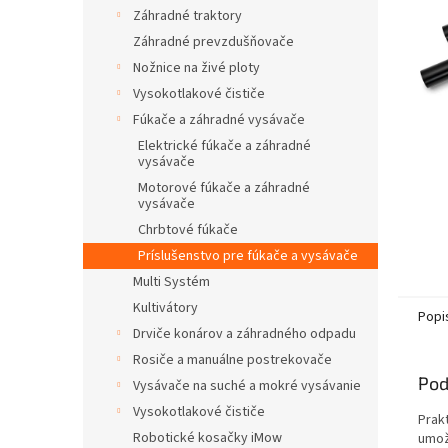
Záhradné traktory
Záhradné prevzdušňovače
Nožnice na živé ploty
Vysokotlakové čističe
Fúkače a záhradné vysávače
Elektrické fúkače a záhradné
vysávače
Motorové fúkače a záhradné
vysávače
Chrbtové fúkače
Príslušenstvo pre fúkače a vysávače
Multi Systém
Kultivátory
Popi
Drviče konárov a záhradného odpadu
Rosiče a manuálne postrekovače
Pod
Vysávače na suché a mokré vysávanie
Vysokotlakové čističe
Prak
Robotické kosačky iMow
umož