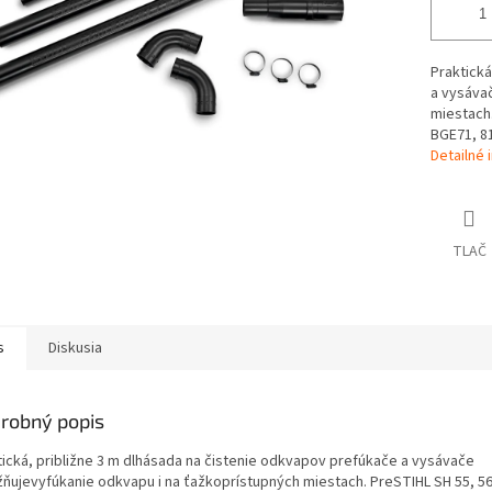
Praktická
a vysáva
miestach.
BGE71, 81
Detailné 
TLAČ
s
Diskusia
robný popis
tická, približne 3 m dlhásada na čistenie odkvapov prefúkače a vysávače
ňujevyfúkanie odkvapu i na ťažkoprístupných miestach. PreSTIHL SH 55, 56,