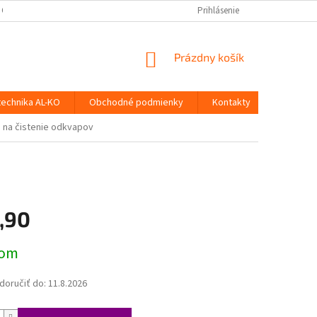
 OSOBNÝCH ÚDAJOV
Prihlásenie
NÁKUPNÝ
Prázdny košík
KOŠÍK
technika AL-KO
Obchodné podmienky
Kontakty
 na čistenie odkvapov
,90
ová
dom
oručiť do:
11.8.2026