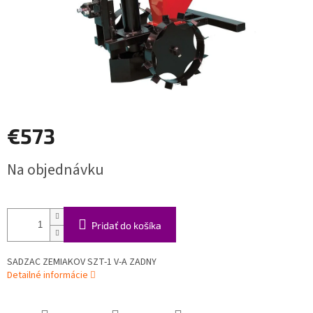
€573
Jednotková
Na objednávku
cena:
Pridať do košíka
SADZAC ZEMIAKOV SZT-1 V-A ZADNY
Detailné informácie