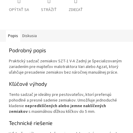
OPÝTAŤ SA
STRÁŽIŤ
ZDIEĽAŤ
Popis
Diskusia
Podrobný popis
Praktický sadzač zemiakov SZT-1 V-A Zadný je špecializovaným
zariadením pre majiteľov malotraktora Vari alebo Agzat, ktorý
uľahčuje presadenie zemiakov bez náročnej manuálnej práce.
Kľúčové výhody
Tento sadzač je ideálny pre pestovateľov, ktorí preferujú
pohodlné a presné sadenie zemiakov. Umožňuje jednoduché
kladenie
nepredklíčených alebo jemne naklíčených
zemiakov
s maximálnou dĺžkou klíčkov do 5 mm.
Technické riešenie