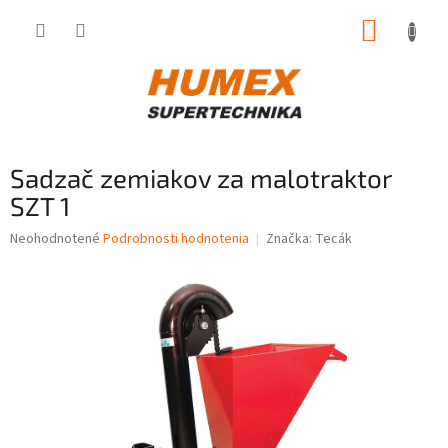
Prejsť
NÁKUP
na
obsah
KOŠÍK
Sadzač zemiakov za malotraktor
SZT 1
Priemerné
Neohodnotené
Podrobnosti hodnotenia
Značka:
Tecák
hodnotenie
produktu
je
0,0
z
5
hviezdičiek.