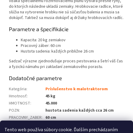
Vďaka špeciálnemu rozhrňovaciemu pluhu vytvára presné ryhy,
do ktorých následne ukladá zemiaky. Hrobkovacie radlice, ktoré
slúžia na vytvorenie hrobku nie sú súčasťou balenia a musia sa
dokúpiť. Taktiež sa musia dokúpiť aj držiaky hrobkovacích radlíc.
Parametre a špecifikácie
Kapacita: 20 kg zemiakov
Pracovný záber: 60 cm
Hustota sadenia: každých približne 26 cm
Sadzač výrazne zjednodušuje proces pestovania a šetrí váš čas
a fyzickú námahu pri zakladaní zemiakového porastu.
Dodatočné parametre
Kategória
:
Príslušenstvo k malotraktorom
Hmotnosť
:
45 kg
HMOTNOST
:
45.000
POZN
:
hustota sadenia každých cca 26 cm
PRACOVNY_ZABER
:
60 cm
KAPACITA
:
20 kg zemiakov
Tento web používa súbory cookie. Ďalším prechádzaním