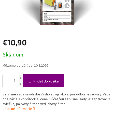
€10,90
Jednotková
Skladom
cena:
Môžeme doručiť do:
10.8.2026
Pridať do košíka
Servisné sady na údržbu Vášho stroja ako aj pre odborné servisy. Vždy
originálne a vo výhodnej cene. Súčasťou servisnej sady je: zapaľovacia
sviečka, palivový filter a vzduchový filter.
Detailné informácie