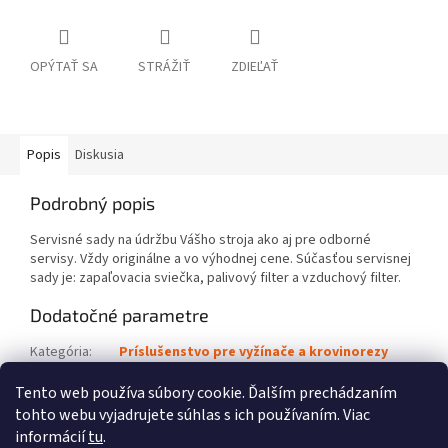
OPÝTAŤ SA
STRÁŽIŤ
ZDIEĽAŤ
Popis
Diskusia
Podrobný popis
Servisné sady na údržbu Vášho stroja ako aj pre odborné
servisy. Vždy originálne a vo výhodnej cene. Súčasťou servisnej
sady je: zapaľovacia sviečka, palivový filter a vzduchový filter.
Dodatočné parametre
Kategória
:
Príslušenstvo pre vyžínače a krovinorezy
Kód výrobku
:
4140 007 4100
Tento web používa súbory cookie. Ďalším prechádzaním
tohto webu vyjadrujete súhlas s ich používaním. Viac
Z
informácií
tu
.