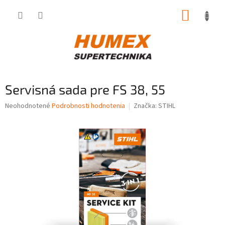
Prejsť
NÁKUP
na
obsah
KOŠÍK
Servisná sada pre FS 38, 55
Priemerné
Neohodnotené
Podrobnosti hodnotenia
Značka:
STIHL
hodnotenie
produktu
je
0,0
z
5
hviezdičiek.