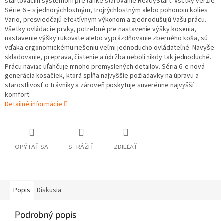
štartovacím systémom pre ľahké štarovanie ReadyStart. Všetky verzie
Série 6 – s jednorýchlostným, trojrýchlostným alebo pohonom kolies
Vario, presviedčajú efektívnym výkonom a zjednodušujú Vašu prácu.
Všetky ovládacie prvky, potrebné pre nastavenie výšky kosenia,
nastavenie výšky rukoväte alebo vyprázdňovanie zberného koša, sú
vďaka ergonomickému riešeniu veľmi jednoducho ovládateľné. Navyše
skladovanie, preprava, čistenie a údržba neboli nikdy tak jednoduché.
Prácu naviac uľahčuje mnoho premyslených detailov. Séria 6 je nová
generácia kosačiek, ktorá spĺňa najvyššie požiadavky na úpravu a
starostlivosť o trávniky a zároveň poskytuje suverénne najvyšší
komfort.
Detailné informácie
OPÝTAŤ SA
STRÁŽIŤ
ZDIEĽAŤ
Popis
Diskusia
Podrobný popis