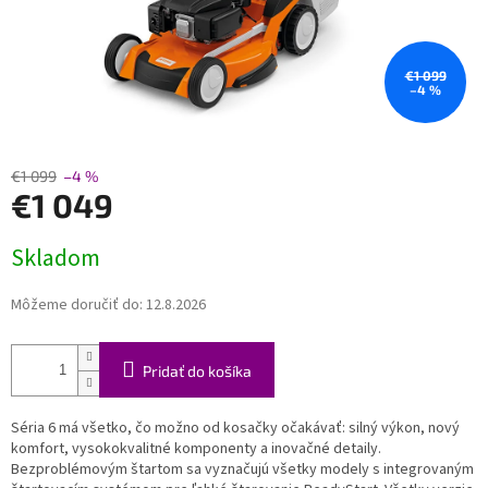
€1 099
–4 %
€1 099
–4 %
€1 049
Jednotková
Skladom
cena:
Môžeme doručiť do:
12.8.2026
Pridať do košíka
Séria 6 má všetko, čo možno od kosačky očakávať: silný výkon, nový
komfort, vysokokvalitné komponenty a inovačné detaily.
Bezproblémovým štartom sa vyznačujú všetky modely s integrovaným