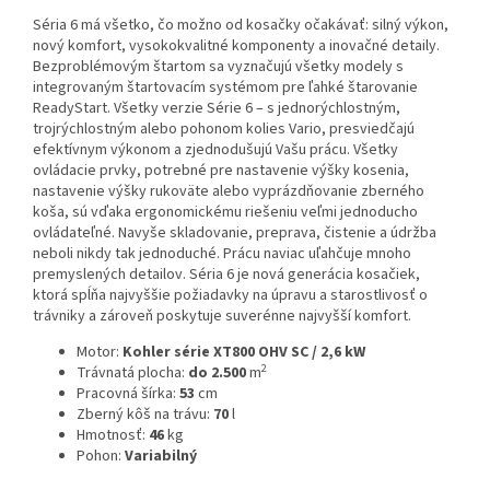
Séria 6 má všetko, čo možno od kosačky očakávať: silný výkon,
nový komfort, vysokokvalitné komponenty a inovačné detaily.
Bezproblémovým štartom sa vyznačujú všetky modely s
integrovaným štartovacím systémom pre ľahké štarovanie
ReadyStart. Všetky verzie Série 6 – s jednorýchlostným,
trojrýchlostným alebo pohonom kolies Vario, presviedčajú
efektívnym výkonom a zjednodušujú Vašu prácu. Všetky
ovládacie prvky, potrebné pre nastavenie výšky kosenia,
nastavenie výšky rukoväte alebo vyprázdňovanie zberného
koša, sú vďaka ergonomickému riešeniu veľmi jednoducho
ovládateľné. Navyše skladovanie, preprava, čistenie a údržba
neboli nikdy tak jednoduché. Prácu naviac uľahčuje mnoho
premyslených detailov. Séria 6 je nová generácia kosačiek,
ktorá spĺňa najvyššie požiadavky na úpravu a starostlivosť o
trávniky a zároveň poskytuje suverénne najvyšší komfort.
Motor:
Kohler série XT800 OHV SC / 2,6 kW
2
Trávnatá plocha:
do 2.500
m
Pracovná šírka:
53
cm
Zberný kôš na trávu:
70
l
Hmotnosť:
46
kg
Pohon:
Variabilný