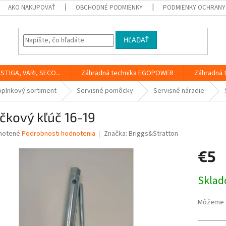
AKO NAKUPOVAŤ
OBCHODNÉ PODMIENKY
PODMIENKY OCHRANY
HĽADAŤ
STIGA, VARI, SECO...
Záhradná technika EGOPOWER
Záhradná 
oplnkový sortiment
Servisné pomôcky
Servisné náradie
čkový kľúč 16-19
né
notené
Podrobnosti hodnotenia
Značka:
Briggs&Stratton
nie
€5
u
Jednotk
Skla
cena:
iek.
Môžeme d