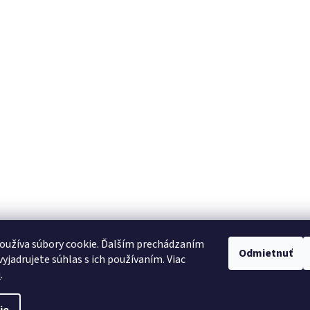
oužíva súbory cookie. Ďalším prechádzaním
Odmietnuť
yjadrujete súhlas s ich používaním. Viac
u
.