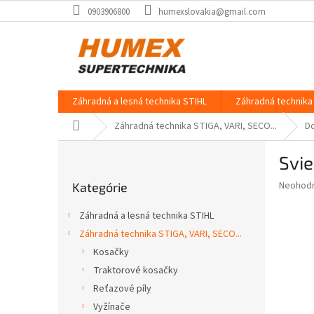
Prejsť
0903906800
humexslovakia@gmail.com
na
obsah
Záhradná a lesná technika STIHL
Záhradná technika 
Domov
Záhradná technika STIGA, VARI, SECO...
D
B
Svie
o
Preskočiť
č
Priemer
Neohod
Kategórie
kategórie
n
hodnote
ý
produkt
Záhradná a lesná technika STIHL
p
je
Záhradná technika STIGA, VARI, SECO...
0,0
a
z
Kosačky
n
5
e
Traktorové kosačky
hviezdič
l
Reťazové píly
Vyžínače