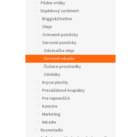
Pôdne vrtáky
Doplnkový sortiment
Briggs&Stratton
Oleje
Ochranné pomôcky
Servisné pomôcky
Odsávačka oleja
Servisné náradie
Čistiace prostriedky
Zdviháky
Krycie plachty
Prevádzkové kvapaliny
Pre najmenších
Kanistre
Marketing
Náradie
Rozmetadlo