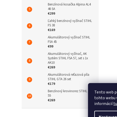
Benzínová kosačka Alpina AL4
46 SA
€299
Ľahký benzínový vyžínač STIHL
FS 38
€169
Akumulátorový vyžínač STIHL
FSA 45
€99
Akumulátorový vyžínač, AK
Systém STIHL FSA 57, set s 1x
AK10
€269
Akumulátorová reťazová píla
STIHL GTA 26 set
€179
Benzínový krovinorez STIHL FS
Tento web p
55
tohto webu v
€269
informácií
t
Z
á