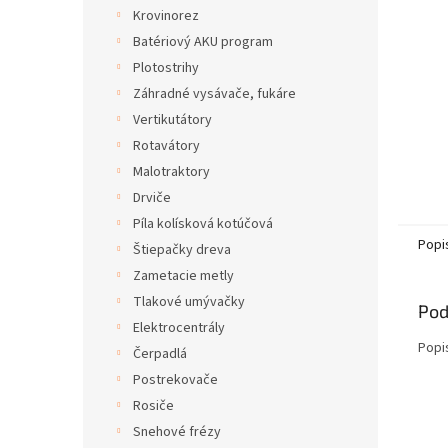
Krovinorez
Batériový AKU program
Plotostrihy
Záhradné vysávače, fukáre
Vertikutátory
Rotavátory
Malotraktory
Drviče
Píla kolísková kotúčová
Popi
Štiepačky dreva
Zametacie metly
Tlakové umývačky
Pod
Elektrocentrály
Popi
Čerpadlá
Postrekovače
Rosiče
Snehové frézy