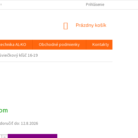
 OSOBNÝCH ÚDAJOV
Prihlásenie
NÁKUPNÝ
Prázdny košík
KOŠÍK
technika AL-KO
Obchodné podmienky
Kontakty
Sviečkový kľúč 16-19
ová
dom
oručiť do:
12.8.2026