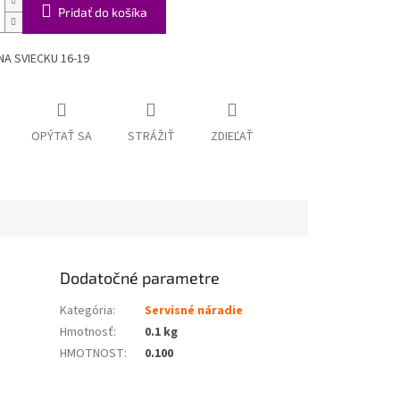
Pridať do košíka
NA SVIECKU 16-19
OPÝTAŤ SA
STRÁŽIŤ
ZDIEĽAŤ
Dodatočné parametre
Kategória
:
Servisné náradie
Hmotnosť
:
0.1 kg
HMOTNOST
:
0.100