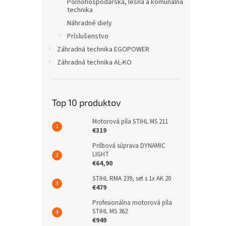
Poľnohospodárska, lesná a komunálna
technika
Náhradné diely
Príslušenstvo
Záhradná technika EGOPOWER
Záhradná technika AL-KO
Top 10 produktov
Motorová píla STIHL MS 211
€319
Prilbová súprava DYNAMIC
LIGHT
€64,90
STIHL RMA 239, set s 1x AK 20
€479
Profesionálna motorová píla
STIHL MS 362
€949