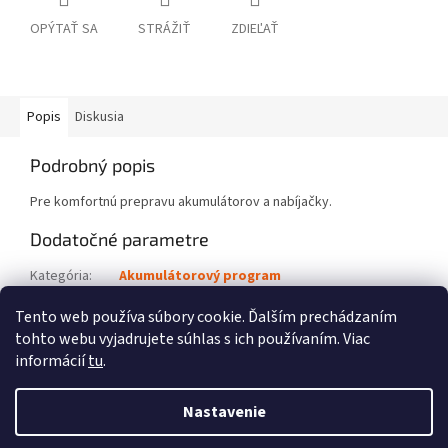
OPÝTAŤ SA
STRÁŽIŤ
ZDIEĽAŤ
Popis
Diskusia
Podrobný popis
Pre komfortnú prepravu akumulátorov a nabíjačky.
Dodatočné parametre
Kategória
:
Akumulátorový program
Kód výrobku
:
0000 881 0520
Tento web používa súbory cookie. Ďalším prechádzaním
tohto webu vyjadrujete súhlas s ich používaním. Viac
Z
informácií
tu
.
á
Vytvoril Shoptet
p
Nastavenie
ä
t