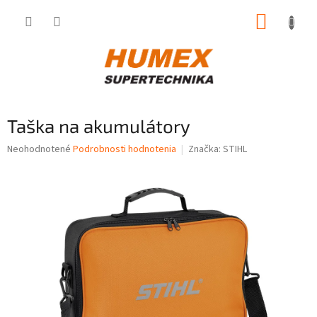
Prejsť
NÁKUP
na
obsah
KOŠÍK
Taška na akumulátory
Priemerné
Neohodnotené
Podrobnosti hodnotenia
Značka:
STIHL
hodnotenie
produktu
je
0,0
z
5
hviezdičiek.