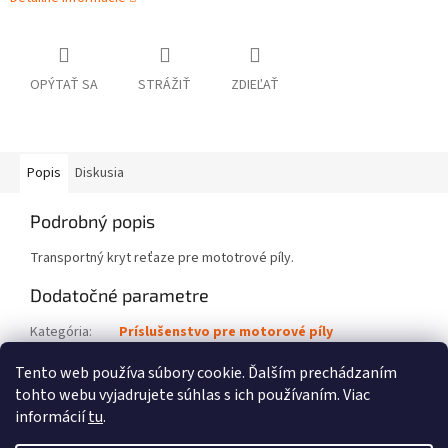
OPÝTAŤ SA
STRÁŽIŤ
ZDIEĽAŤ
Popis
Diskusia
Podrobný popis
Transportný kryt reťaze pre mototrové píly.
Dodatočné parametre
Kategória
:
Príslušenstvo pre motorové píly
Kód výrobku
:
0000 792 9178
Tento web používa súbory cookie. Ďalším prechádzaním
tohto webu vyjadrujete súhlas s ich používaním. Viac
Z
informácií
tu
.
á