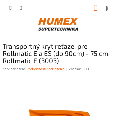
Prejsť
NÁKUP
na
obsah
KOŠÍK
Transportný kryt reťaze, pre
Rollmatic E a ES (do 90cm) - 75 cm,
Rollmatic E (3003)
Priemerné
Neohodnotené
Podrobnosti hodnotenia
Značka:
STIHL
hodnotenie
produktu
je
0,0
z
5
hviezdičiek.