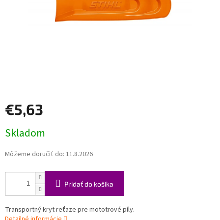
€5,63
Jednotková
Skladom
cena:
Môžeme doručiť do:
11.8.2026
Pridať do košíka
Transportný kryt reťaze pre mototrové píly.
Detailné informácie