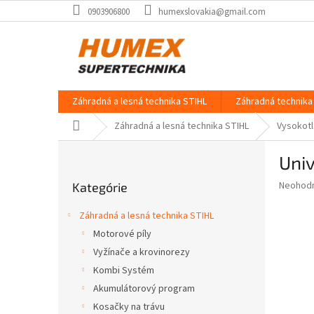
Prejsť
0903906800
humexslovakia@gmail.com
na
obsah
Záhradná a lesná technika STIHL
Záhradná technika 
Domov
Záhradná a lesná technika STIHL
Vysokotl
B
Univ
o
Preskočiť
č
Priemer
Neohod
Kategórie
kategórie
n
hodnote
ý
produkt
Záhradná a lesná technika STIHL
p
je
Motorové píly
0,0
a
z
Vyžínače a krovinorezy
n
5
e
Kombi Systém
hviezdič
l
Akumulátorový program
Kosačky na trávu