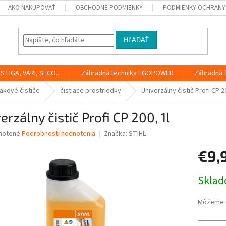
AKO NAKUPOVAŤ
OBCHODNÉ PODMIENKY
PODMIENKY OCHRANY
HĽADAŤ
STIGA, VARI, SECO...
Záhradná technika EGOPOWER
Záhradná 
akové čističe
čistiace prostriedky
Univerzálny čistič Profi CP 20
erzálny čistič Profi CP 200, 1l
né
notené
Podrobnosti hodnotenia
Značka:
STIHL
nie
€9,
u
Jednotk
Skla
cena:
iek.
Môžeme d