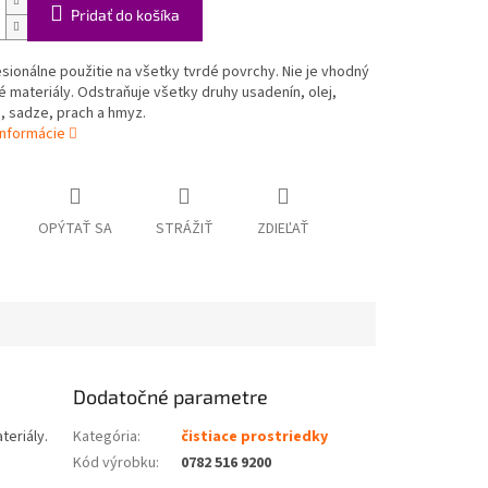
Pridať do košíka
sionálne použitie na všetky tvrdé povrchy. Nie je vhodný
né materiály. Odstraňuje všetky druhy usadenín, olej,
, sadze, prach a hmyz.
informácie
OPÝTAŤ SA
STRÁŽIŤ
ZDIEĽAŤ
Dodatočné parametre
teriály.
Kategória
:
čistiace prostriedky
Kód výrobku
:
0782 516 9200