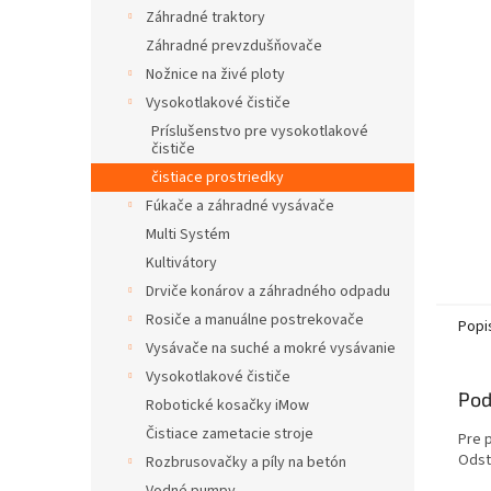
Záhradné traktory
Záhradné prevzdušňovače
Nožnice na živé ploty
Vysokotlakové čističe
Príslušenstvo pre vysokotlakové
čističe
čistiace prostriedky
Fúkače a záhradné vysávače
Multi Systém
Kultivátory
Drviče konárov a záhradného odpadu
Rosiče a manuálne postrekovače
Popi
Vysávače na suché a mokré vysávanie
Vysokotlakové čističe
Pod
Robotické kosačky iMow
Čistiace zametacie stroje
Pre p
Odst
Rozbrusovačky a píly na betón