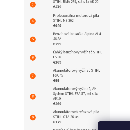
STIHL RMA 239, set s 1x AK 20
€479
Profesionálna motorová píla
STIHL MS 362
€949
Benzínová kosačka Alpina AL4
46 SA
€299
Ľahký benzínový vyžínač STIHL
FS 38
€169
Akumulátorový vyžínač STIHL
FSA 45
€99
Akumulátorový vyžínač, AK
Systém STIHL FSA 57, set s 1x
AK10
€269
Akumulátorová reťazová píla
STIHL GTA 26 set
€179