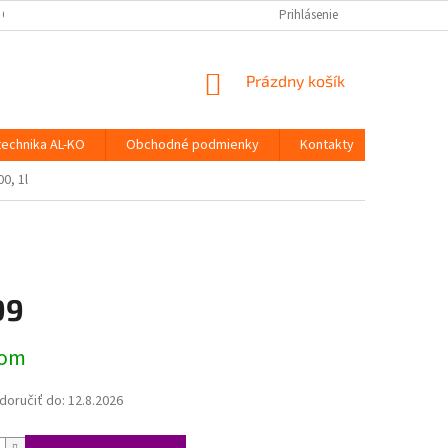
 OSOBNÝCH ÚDAJOV
Prihlásenie
NÁKUPNÝ
Prázdny košík
KOŠÍK
technika AL-KO
Obchodné podmienky
Kontakty
0, 1l
99
ová
dom
oručiť do:
12.8.2026