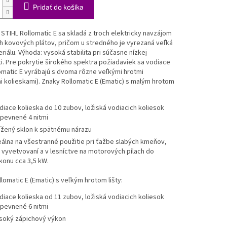
Pridať do košíka
y STIHL Rollomatic E sa skladá z troch elektricky navzájom
h kovových plátov, pričom u stredného je vyrezaná veľká
riálu. Výhoda: vysoká stabilita pri súčasne nízkej
. Pre pokrytie širokého spektra požiadaviek sa vodiace
lomatic E vyrábajú s dvoma rôzne veľkými hrotmi
i kolieskami). Znaky Rollomatic E (Ematic) s malým hrotom
diace kolieska do 10 zubov, ložiská vodiacich koliesok
ipevnené 4 nitmi
ížený sklon k spätnému nárazu
eálna na všestranné použitie pri ťažbe slabých kmeňov,
i vyvetvovaní a v lesníctve na motorových pílach do
konu cca 3,5 kW.
lomatic E (Ematic) s veľkým hrotom lišty:
diace kolieska od 11 zubov, ložiská vodiacich koliesok
ipevnené 6 nitmi
soký zápichový výkon