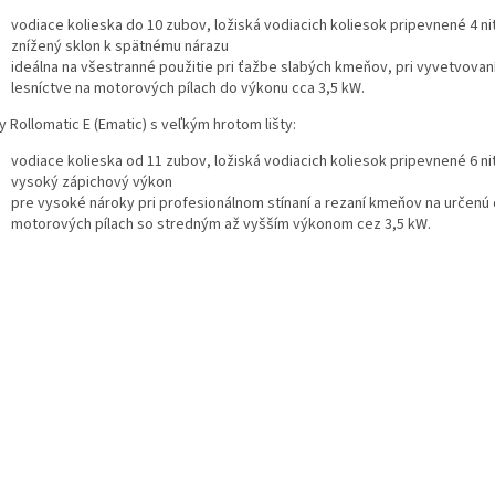
vodiace kolieska do 10 zubov, ložiská vodiacich koliesok pripevnené 4 ni
znížený sklon k spätnému nárazu
ideálna na všestranné použitie pri ťažbe slabých kmeňov, pri vyvetvovaní
lesníctve na motorových pílach do výkonu cca 3,5 kW.
 Rollomatic E (Ematic) s veľkým hrotom lišty:
vodiace kolieska od 11 zubov, ložiská vodiacich koliesok pripevnené 6 ni
vysoký zápichový výkon
pre vysoké nároky pri profesionálnom stínaní a rezaní kmeňov na určenú 
motorových pílach so stredným až vyšším výkonom cez 3,5 kW.