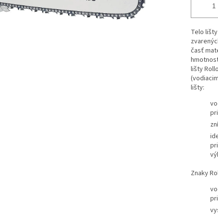
Telo lišt
zvarenýc
časť mate
hmotnosti
lišty Rol
(vodiacim
lišty:
vo
pr
zn
id
pr
vý
Znaky Rol
vo
pr
vy