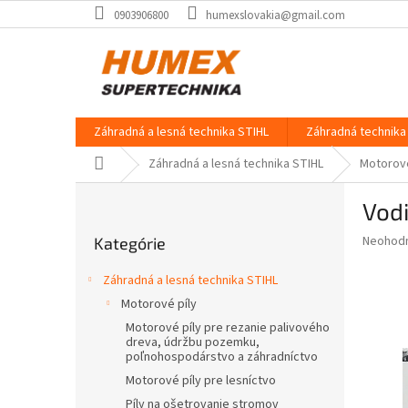
Prejsť
0903906800
humexslovakia@gmail.com
na
obsah
Záhradná a lesná technika STIHL
Záhradná technika 
Domov
Záhradná a lesná technika STIHL
Motorové
B
Vodi
o
Preskočiť
č
Priemer
Neohod
Kategórie
kategórie
n
hodnote
ý
produkt
Záhradná a lesná technika STIHL
p
je
Motorové píly
0,0
a
z
Motorové píly pre rezanie palivového
n
dreva, údržbu pozemku,
5
e
poľnohospodárstvo a záhradníctvo
hviezdič
l
Motorové píly pre lesníctvo
Píly na ošetrovanie stromov