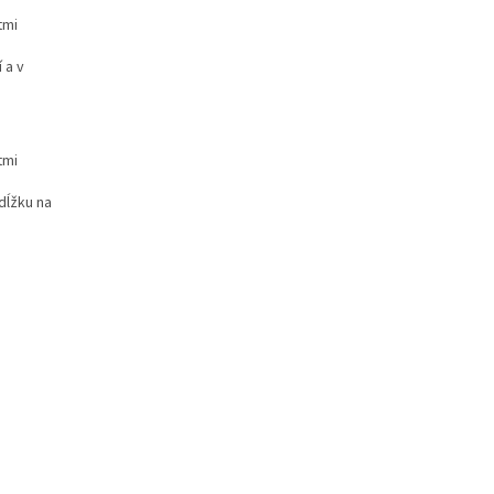
tmi
 a v
tmi
dĺžku na