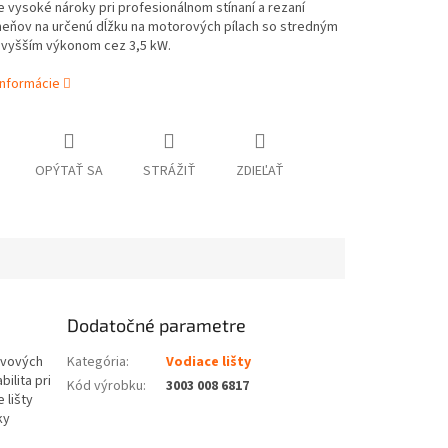
e vysoké nároky pri profesionálnom stínaní a rezaní
eňov na určenú dĺžku na motorových pílach so stredným
 vyšším výkonom cez 3,5 kW.
informácie
OPÝTAŤ SA
STRÁŽIŤ
ZDIEĽAŤ
Dodatočné parametre
kovových
Kategória
:
Vodiace lišty
ilita pri
Kód výrobku
:
3003 008 6817
 lišty
ky