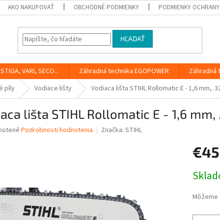
AKO NAKUPOVAŤ
OBCHODNÉ PODMIENKY
PODMIENKY OCHRANY
HĽADAŤ
STIGA, VARI, SECO...
Záhradná technika EGOPOWER
Záhradná 
 píly
Vodiace lišty
Vodiaca lišta STIHL Rollomatic E - 1,6 mm, .3
aca lišta STIHL Rollomatic E - 1,6 mm, 
né
notené
Podrobnosti hodnotenia
Značka:
STIHL
nie
€45
u
Jednotk
Skla
cena:
iek.
Môžeme d