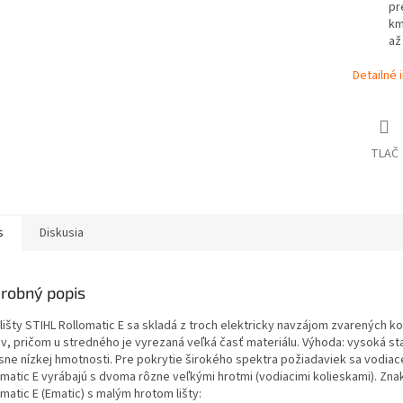
pr
km
až
Detailné 
TLAČ
s
Diskusia
robný popis
 lišty STIHL Rollomatic E sa skladá z troch elektricky navzájom zvarených 
v, pričom u stredného je vyrezaná veľká časť materiálu. Výhoda: vysoká stab
sne nízkej hmotnosti. Pre pokrytie širokého spektra požiadaviek sa vodiace
omatic E vyrábajú s dvoma rôzne veľkými hrotmi (vodiacimi kolieskami). Zna
matic E (Ematic) s malým hrotom lišty: