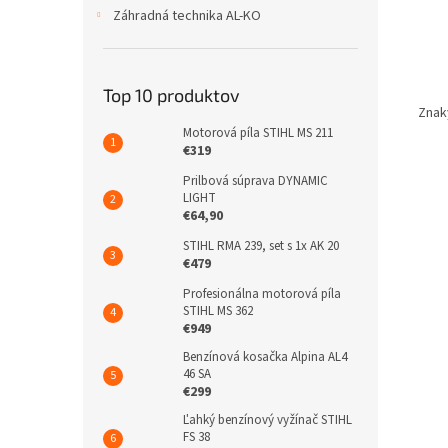
Záhradná technika AL-KO
Top 10 produktov
Znaky
Motorová píla STIHL MS 211
€319
Prilbová súprava DYNAMIC
LIGHT
€64,90
STIHL RMA 239, set s 1x AK 20
€479
Profesionálna motorová píla
STIHL MS 362
€949
Benzínová kosačka Alpina AL4
46 SA
€299
Ľahký benzínový vyžínač STIHL
FS 38