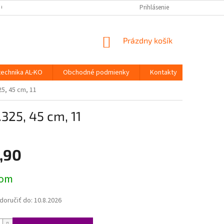
 OSOBNÝCH ÚDAJOV
Prihlásenie
NÁKUPNÝ
Prázdny košík
KOŠÍK
technika AL-KO
Obchodné podmienky
Kontakty
25, 45 cm, 11
.325, 45 cm, 11
,90
ová
dom
oručiť do:
10.8.2026