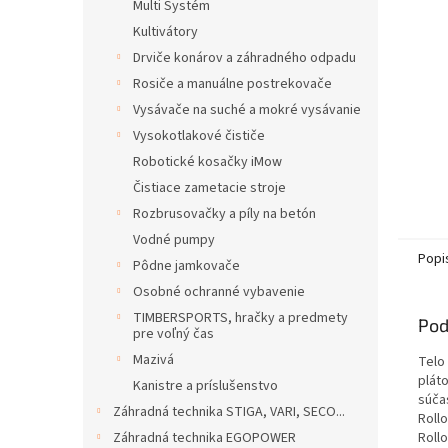
Multi Systém
Kultivátory
Drviče konárov a záhradného odpadu
Rosiče a manuálne postrekovače
Vysávače na suché a mokré vysávanie
Vysokotlakové čističe
Robotické kosačky iMow
Čistiace zametacie stroje
Rozbrusovačky a píly na betón
Vodné pumpy
Popi
Pôdne jamkovače
Osobné ochranné vybavenie
TIMBERSPORTS, hračky a predmety
Pod
pre voľný čas
Mazivá
Telo
pláto
Kanistre a príslušenstvo
súča
Záhradná technika STIGA, VARI, SECO...
Roll
Záhradná technika EGOPOWER
Rollo