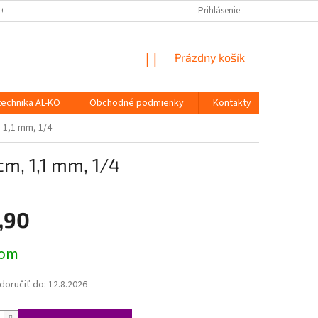
 OSOBNÝCH ÚDAJOV
Prihlásenie
NÁKUPNÝ
Prázdny košík
KOŠÍK
technika AL-KO
Obchodné podmienky
Kontakty
, 1,1 mm, 1/4
cm, 1,1 mm, 1/4
,90
ová
dom
oručiť do:
12.8.2026