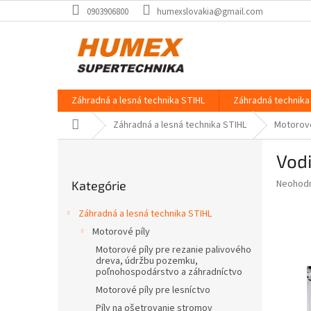
Prejsť
0903906800
humexslovakia@gmail.com
na
obsah
Záhradná a lesná technika STIHL
Záhradná technika 
Domov
Záhradná a lesná technika STIHL
Motorové
B
Vodi
o
Preskočiť
č
Priemer
Neohod
Kategórie
kategórie
n
hodnote
ý
produkt
Záhradná a lesná technika STIHL
p
je
Motorové píly
0,0
a
z
Motorové píly pre rezanie palivového
n
dreva, údržbu pozemku,
5
e
poľnohospodárstvo a záhradníctvo
hviezdič
l
Motorové píly pre lesníctvo
Píly na ošetrovanie stromov