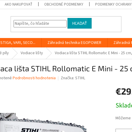
AKO NAKUPOVAŤ
OBCHODNÉ PODMIENKY
PODMIENKY OCHRANY
HĽADAŤ
STIGA, VARI, SECO...
Záhradná technika EGOPOWER
Záhradná 
 píly
Vodiace lišty
Vodiaca lišta STIHL Rollomatic E Mini - 25 cm
aca lišta STIHL Rollomatic E Mini - 25 
né
notené
Podrobnosti hodnotenia
Značka:
STIHL
nie
€29
u
Jednotk
Skla
cena:
iek.
Môžeme d