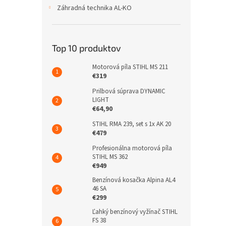
Záhradná technika AL-KO
Top 10 produktov
Motorová píla STIHL MS 211
€319
Prilbová súprava DYNAMIC
LIGHT
€64,90
STIHL RMA 239, set s 1x AK 20
€479
Profesionálna motorová píla
STIHL MS 362
€949
Benzínová kosačka Alpina AL4
46 SA
€299
Ľahký benzínový vyžínač STIHL
FS 38