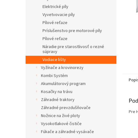
Elektrické píly
Vyvetvovacie píly
Pílové reťaze
Príslušenstvo pre motorové píly
Pílové reťaze
Náradie pre starostlivosť o rezné
súpravy
Vodiace lišty
Vyžínače a krovinorezy
Kombi Systém
Popi
Akumulátorový program
Kosačky na trávu
Záhradné traktory
Pod
Záhradné prevzdušňovače
Pre 
Nožnice na živé ploty
Vysokotlakové čističe
Fúkače a záhradné vysávače