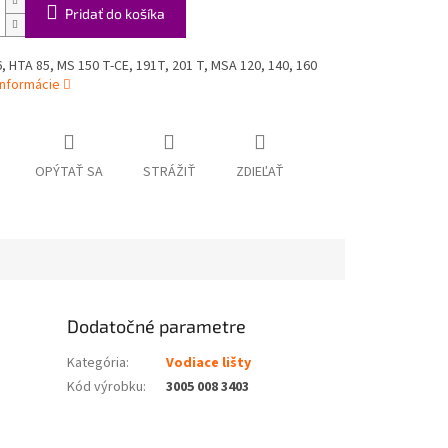
Pridať do košíka
, HTA 85, MS 150 T-CE, 191T, 201 T, MSA 120, 140, 160
informácie
OPÝTAŤ SA
STRÁŽIŤ
ZDIEĽAŤ
Dodatočné parametre
Kategória
:
Vodiace lišty
Kód výrobku
:
3005 008 3403