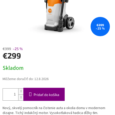
€399
–25 %
€399
–25 %
€299
Jednotková
Skladom
cena:
Môžeme doručiť do:
12.8.2026
Pridať do košíka
Nový, skvelý pomocník na čistenie auta a okolia domu v modernom
dizajne. Tichý indukčný motor. Vysokotlaková hadica dĺžky 6m.