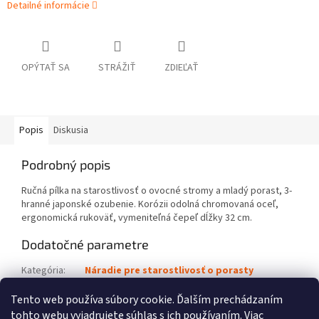
Detailné informácie
OPÝTAŤ SA
STRÁŽIŤ
ZDIEĽAŤ
Popis
Diskusia
Podrobný popis
Ručná pílka na starostlivosť o ovocné stromy a mladý porast, 3-
hranné japonské ozubenie. Korózii odolná chromovaná oceľ,
ergonomická rukoväť, vymeniteľná čepeľ dĺžky 32 cm.
Dodatočné parametre
Kategória
:
Náradie pre starostlivosť o porasty
Kód výrobku
:
0000 881 8702
Tento web používa súbory cookie. Ďalším prechádzaním
tohto webu vyjadrujete súhlas s ich používaním. Viac