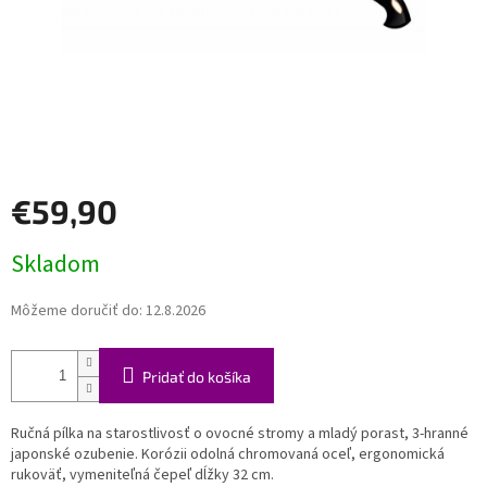
€59,90
Jednotková
Skladom
cena:
Môžeme doručiť do:
12.8.2026
Pridať do košíka
Ručná pílka na starostlivosť o ovocné stromy a mladý porast, 3-hranné
japonské ozubenie. Korózii odolná chromovaná oceľ, ergonomická
rukoväť, vymeniteľná čepeľ dĺžky 32 cm.