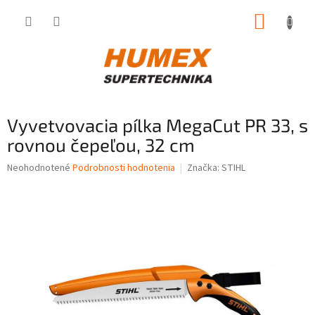
Prejsť
NÁKUP
na
obsah
KOŠÍK
Vyvetvovacia pílka MegaCut PR 33, s
rovnou čepeľou, 32 cm
Priemerné
Neohodnotené
Podrobnosti hodnotenia
Značka:
STIHL
hodnotenie
produktu
je
0,0
z
5
hviezdičiek.