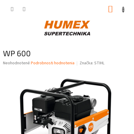
Prejsť
NÁKUP
na
obsah
KOŠÍK
WP 600
Priemerné
Neohodnotené
Podrobnosti hodnotenia
Značka:
STIHL
hodnotenie
produktu
je
0,0
z
5
hviezdičiek.