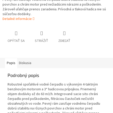
povrchov a chráni motor pred nežiadúcimi nárazmi a poškodením.
Zároveň uľahčuje prenos zariadenia. Prívodná a tlaková hadica nie sú
súčasťou dodávky.
Detailné informácie
OPÝTAŤ SA
STRÁŽIŤ
ZDIEĽAŤ
Popis
Diskusia
Podrobný popis
Robustné spoľahlivé vodné čerpadlo s výkonným 4-taktným
benzínovým motorom a 3“ hadicovou prípojkou. Priemerný
objem dodávky až do 63 m3/h. Integrované sacie sito chráni
čerpadlo pred poškodením, filtráciou čiastočiek nečistôt
obsiahnutých vo vode. Pevný rám zaisťuje vodnému čerpadlu
dobrú stabilitu na rôznych povrchov a chráni motor pred