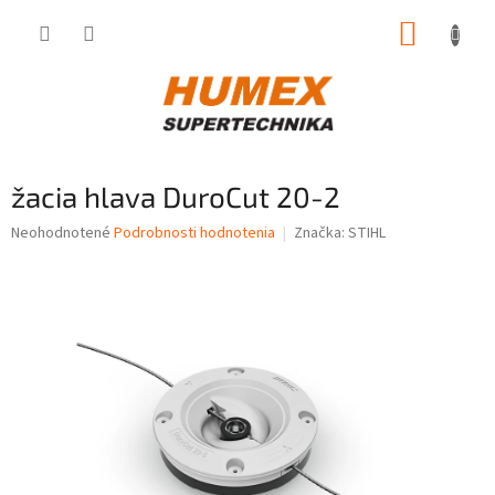
Prejsť
NÁKUP
na
obsah
KOŠÍK
žacia hlava DuroCut 20-2
Priemerné
Neohodnotené
Podrobnosti hodnotenia
Značka:
STIHL
hodnotenie
produktu
je
0,0
z
5
hviezdičiek.