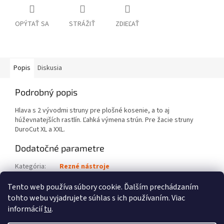
OPÝTAŤ SA
STRÁŽIŤ
ZDIEĽAŤ
Popis
Diskusia
Podrobný popis
Hlava s 2 vývodmi struny pre plošné kosenie, a to aj
húževnatejších rastlín. Ľahká výmena strún. Pre žacie struny
DuroCut XL a XXL.
Dodatočné parametre
Kategória
:
Rezné nástroje
Kód výrobku
:
4002 710 2182
Tento web používa súbory cookie. Ďalším prechádzaním
tohto webu vyjadrujete súhlas s ich používaním. Viac
Z
informácií
tu
.
á