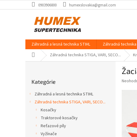
Prejsť
0903906800
humexslovakia@gmail.com
na
obsah
Záhradná a lesná technika STIHL
Záhradná technika 
Domov
Záhradná technika STIGA, VARI, SECO...
K
B
Žaci
o
Preskočiť
č
Priemer
Neohod
Kategórie
kategórie
n
hodnote
ý
produkt
Záhradná a lesná technika STIHL
p
je
Záhradná technika STIGA, VARI, SECO...
0,0
a
z
Kosačky
n
5
e
Traktorové kosačky
hviezdič
l
Reťazové píly
Vyžínače