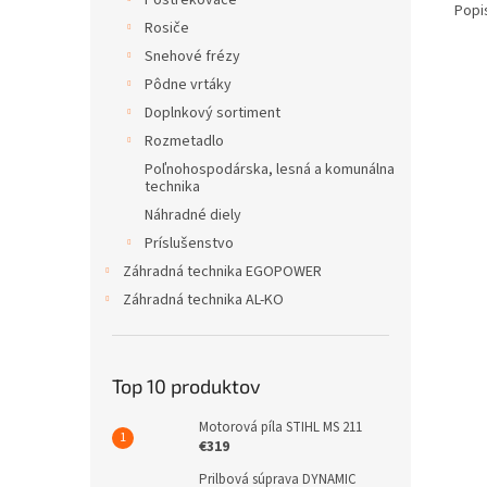
Postrekovače
Popi
Rosiče
Snehové frézy
Pôdne vrtáky
Doplnkový sortiment
Rozmetadlo
Poľnohospodárska, lesná a komunálna
technika
Náhradné diely
Príslušenstvo
Záhradná technika EGOPOWER
Záhradná technika AL-KO
Top 10 produktov
Motorová píla STIHL MS 211
€319
Prilbová súprava DYNAMIC