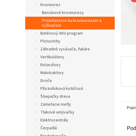
Krovinorez
Benzínové krovinorezy
Príslušenstvo ku krovinorezom a
vyžínačom
Batériový AKU program
Plotostrihy
Záhradné vysávače, fukáre
Vertikutátory
Rotavátory
Malotraktory
Drviče
Píla kolísková kotúčová
Štiepačky dreva
Zametacie metly
Popi
Tlakové umývačky
Elektrocentrály
Pod
Čerpadlá