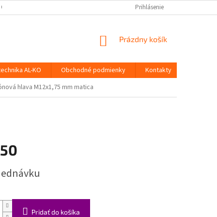
 OSOBNÝCH ÚDAJOV
Prihlásenie
NÁKUPNÝ
Prázdny košík
KOŠÍK
technika AL-KO
Obchodné podmienky
Kontakty
lónová hlava M12x1,75 mm matica
,50
ová
jednávku
Pridať do košíka