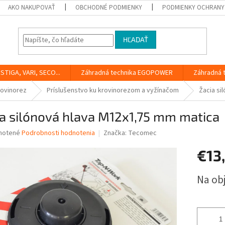
AKO NAKUPOVAŤ
OBCHODNÉ PODMIENKY
PODMIENKY OCHRANY
HĽADAŤ
STIGA, VARI, SECO...
Záhradná technika EGOPOWER
Záhradná 
rovinorez
Príslušenstvo ku krovinorezom a vyžínačom
Žacia si
a silónová hlava M12x1,75 mm matica
né
notené
Podrobnosti hodnotenia
Značka:
Tecomec
nie
€13
u
Jednotk
Na ob
cena:
iek.