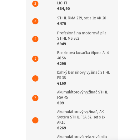
LIGHT
€64,90
STIHL RMA 239, set s 1x AK 20
€479
Profesionálna motorová píla
STIHL MS 362
€949
Benzínová kosačka Alpina AL4
46 SA
€299
Ľahký benzínový vyžínač STIHL
FS 38
€169
Akumulátorový vyžínač STIHL
FSA 45
€99
Akumulátorový vyžínač, AK
Systém STIHL FSA 57, set s 1x
AK10
€269
Akumulátorová reťazová píla