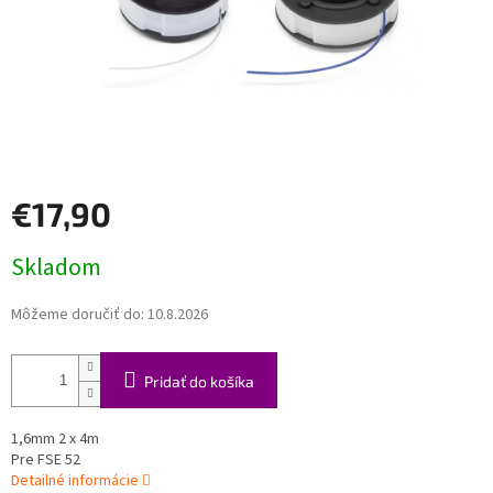
€17,90
Jednotková
Skladom
cena:
Môžeme doručiť do:
10.8.2026
Pridať do košíka
1,6mm 2 x 4m
Pre FSE 52
Detailné informácie