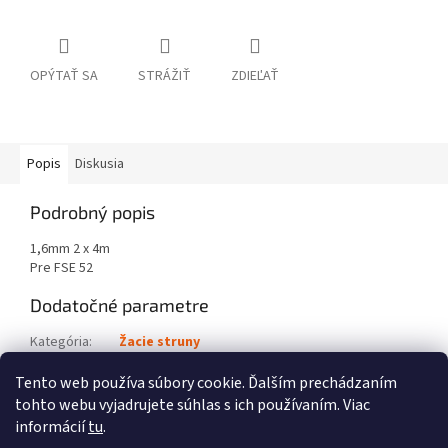
OPÝTAŤ SA
STRÁŽIŤ
ZDIEĽAŤ
Popis
Diskusia
Podrobný popis
1,6mm 2 x 4m
Pre FSE 52
Dodatočné parametre
Kategória
:
Žacie struny
Kód výrobku
:
4008 710 4300
Tento web používa súbory cookie. Ďalším prechádzaním
tohto webu vyjadrujete súhlas s ich používaním. Viac
Z
informácií
tu
.
á