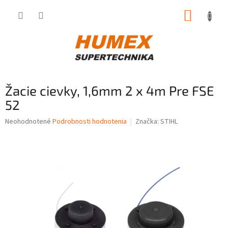
Prejsť
NÁKUP
na
obsah
KOŠÍK
Žacie cievky, 1,6mm 2 x 4m Pre FSE
52
Priemerné
Neohodnotené
Podrobnosti hodnotenia
Značka:
STIHL
hodnotenie
produktu
je
0,0
z
5
hviezdičiek.